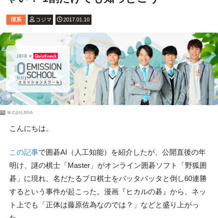
理系
コジマ
2017.01.10
PR
株式会社JERA
こんにちは。
この記事
で囲碁AI（人工知能）を紹介したが、公開直後の年
明け、謎の棋士「Master」がオンライン囲碁ソフト「野狐囲
碁」に現れ、名だたるプロ棋士をバッタバッタと倒し60連勝
するという事件が起こった。漫画『ヒカルの碁』から、ネッ
ト上でも「正体は藤原佐為なのでは？」などと盛り上がっ
た。