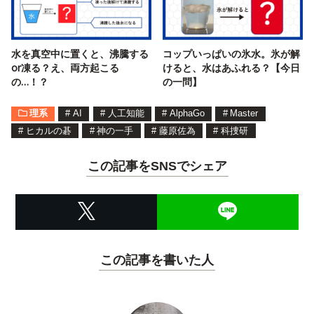
水を真空中に置くと、沸騰する
コップいっぱいの氷水。氷が解
or凍る？え、両方起こる
けると、水はあふれる？【今日
の…！？
の一問】
理系
#
AI
#
人工知能
#
AlphaGo
#
Master
#
ヒカルの碁
#
神の一手
#
藤原佐為
#
科捜研
この記事をSNSでシェア
この記事を書いた人