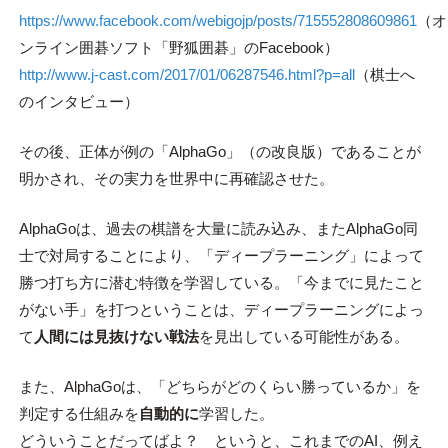
https://www.facebook.com/webigojp/posts/715552808609861
（オ
ンライン囲碁ソフト「野狐囲碁」のFacebook）
http://www.j-cast.com/2017/01/06287546.html?p=all
（棋士へ
のインタビュー）
その後、正体が例の「AlphaGo」（の改良版）であることが
明かされ、その実力を世界中に再確認させた。
AlphaGoは、過去の棋譜を大量に読み込み、またAlphaGo同
士で対局することにより、「ディープラーニング」によって
勝つ打ち方に潜む特徴を学習している。「今までに見たこと
がない手」を打つということは、ディープラーニングによっ
て
人間には見抜けない戦法
を見出している可能性がある。
また、AlphaGoは、「どちらがどのくらい勝っているか」を
判定する仕組みを
自動的に
学習した。
どういうことだってばよ？ というと、これまでのAI、例え