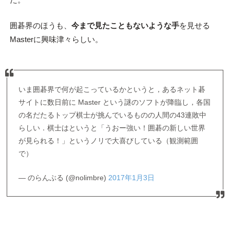
囲碁界のほうも、
今まで見たこともないような手
を見せる
Masterに興味津々らしい。
いま囲碁界で何が起こっているかというと，あるネット碁
サイトに数日前に Master という謎のソフトが降臨し，各国
の名だたるトップ棋士が挑んでいるものの人間の43連敗中
らしい．棋士はというと「うおー強い！囲碁の新しい世界
が見られる！」というノリで大喜びしている（観測範囲
で）
— のらんぶる (@nolimbre)
2017年1月3日