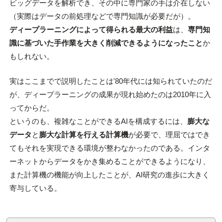
ビッグデータを解析でき、その中に専門家の手は介在しない
（実際はデータの前処理などで専門知識が必要だが）。
ディープラーニングによって得られる最大の利益
は、
専門知
識に基づいた手作業を大きく削減できるようになったこと
か
もしれない。
実はここまでで説明したことは'80年代には知られていたのだ
が、ディープラーニングの成果が現れ始めたのは2010年に入
ってからだ。
というのも、複雑なことができるAIを構成するには、
膨大な
データ
と
膨大な計算を行える計算機
が必要で、理屈ではでき
てもそれを実現できる環境が整わなかったのである。インタ
ーネットからデータをかき集めることができるようになり、
また計算機の機能が向上したことが、AI研究の進歩に大きく
寄与している。