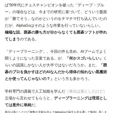
ば’90年代にチェスチャンピオンを破った「ディープ・ブル
ー」の場合などは、今までの研究に基づいて、どういう盤面
が「勝てそう」なのかというのをチマチマ打ち込んでいたの
だが、AlphaGoはそのような作業を行っていないらしい。
極端な話、囲碁の勝ち方が分からなくても囲碁ソフトが作れ
てしまう
のである。
「ディープラーニング」、今回の件も含め、AIブームでよく
聞くようになった言葉である。が、
「何かスゴいらしい」
く
らいの認識しかない人が大半ではないだろうか。また、
「囲
碁のプロを負かすほどのAIなんだから得体の知れない黒魔術
とか使ってんじゃないの？」
という方も多かろう。
学科専門の講義で人工知能を学んだ
（単位は落としたけど）
立場から言わせてもらうと、
ディープラーニングは理屈とし
ては意外に単純
だ。
単位は落としたけど複数の文献を読んでAlphaGoの論文も目を通して勉強し直しま