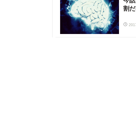
今話
割だ
201