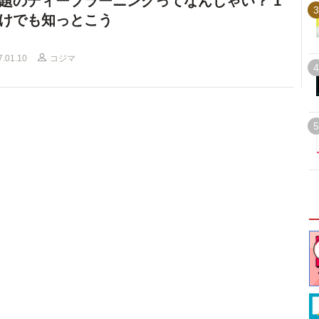
題のディープラーニングってなんじゃい？ 1
3
けでも知っとこう
7.01.10
コジマ
4
5