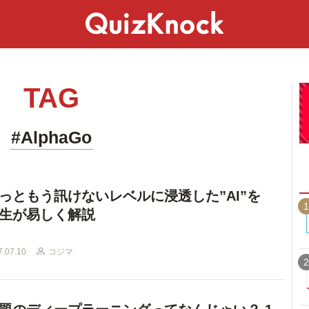
スペシャル
ライフ
ことば
カルチャー
TAG
#AlphaGo
っともう訊けないレベルに浸透した”AI”を
1
生が易しく解説
7.07.10
コジマ
2