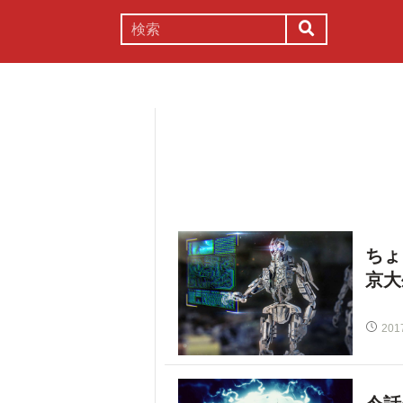
謎解き
コラム
常識
理系
ちょ
京大
201