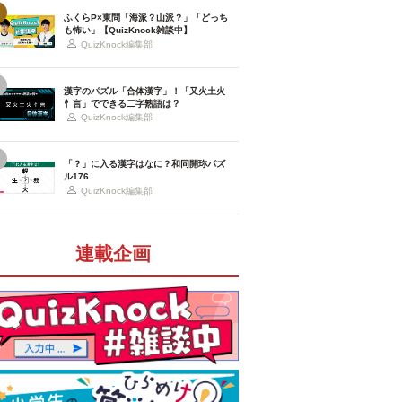
ふくらP×東問「海派？山派？」「どっち
も怖い」【QuizKnock雑談中】
QuizKnock編集部
漢字のパズル「合体漢字」！「又火土火
忄言」でできる二字熟語は？
QuizKnock編集部
「？」に入る漢字はなに？和同開珎パズ
ル176
QuizKnock編集部
連載企画