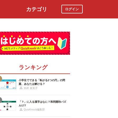
カテゴリ
ログイン
社会
スポーツ
時事ニュース
特集
ランキング
小学生でできる「転がる2つの円」の問
題、あなたは解ける？
木村 真実子
「？」に入る漢字はなに？和同開珎パズ
ル177
QuizKnock編集部