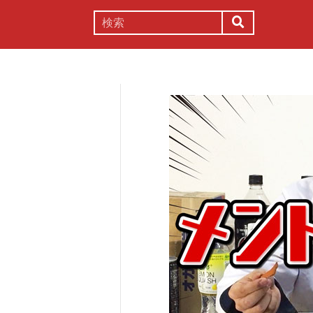
謎解き
コラム
常識
理系