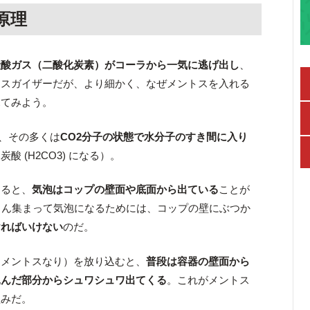
原理
炭酸ガス（二酸化炭素）がコーラから一気に逃げ出し
、
トスガイザーだが、より細かく、なぜメントスを入れる
見てみよう。
と、その多くは
CO2分子の状態で水分子のすき間に入り
 (H2CO3) になる）。
すると、
気泡はコップの壁面や底面から出ている
ことが
さん集まって気泡になるためには、コップの壁にぶつか
ければいけない
のだ。
りメントスなり）を放り込むと、
普段は容器の壁面から
込んだ部分からシュワシュワ出てくる
。これがメントス
組みだ。