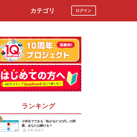
カテゴリ
ログイン
社会
スポーツ
時事ニュース
特集
ランキング
小学生でできる「転がる2つの円」の問
題、あなたは解ける？
木村 真実子