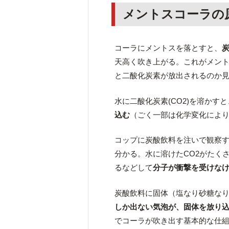
メントスコーラの
コーラにメントスを落とすと、
天高く吹き上がる。これがメン
と二酸化炭素が放出されるのか
水に二酸化炭素(CO2)を溶かす
込む
（ごく一部は化学変化により炭酸
コップに炭酸飲料を注いで観察
分かる。水に溶けたCO2がたく
るなどして
分子が衝撃を受けな
炭酸飲料に固体（塩なり砂糖な
しか出ない気泡が、固体を放り
でコーラが吹き出す基本的な仕