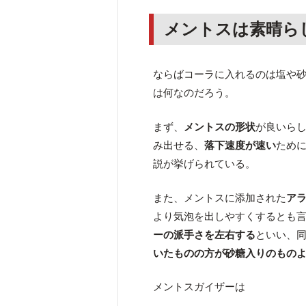
メントスは素晴ら
ならばコーラに入れるのは塩や
は何なのだろう。
まず、
メントスの形状
が良いら
み出せる、
落下速度が速い
ため
説が挙げられている。
また、メントスに添加された
ア
より気泡を出しやすくするとも
ーの派手さを左右する
といい、
いたものの方が砂糖入りのもの
メントスガイザーは