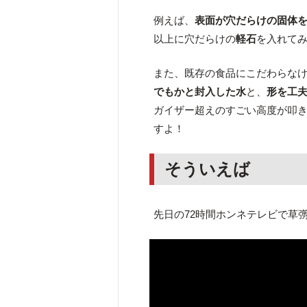
例えば、
表面が穴だらけの固体
以上に穴だらけの
軽石
を入れて
また、既存の食品にこだわらな
でもかと封入した水
と、
形を工
ガイザー超えのすごい高度が叩
すよ！
そういえば
先日の72時間ホンネテレビで草