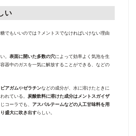
しい
砂糖でもいいのでは？メントスでなければいけない理由
しい。
表面に開いた多数の穴
によって効率よく気泡を生
に容器中のガスを一気に解放することができる、などの
ラビアガム
や
ゼラチン
などの成分が、水に溶けたときに
言われている。
炭酸飲料に溶けた成分はメントスガイザ
同じコーラでも、
アスパルテームなどの人工甘味料を用
より盛大に吹き出す
らしい。