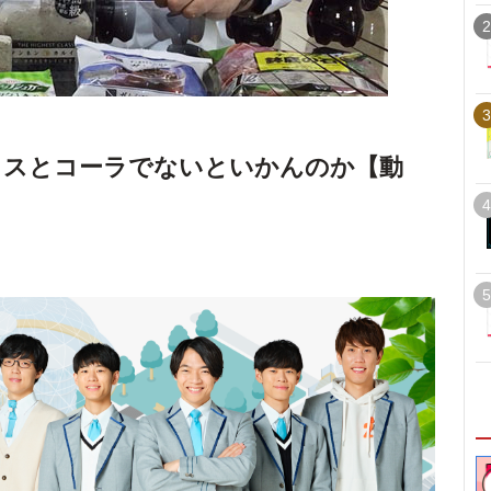
2
3
トスとコーラでないといかんのか【動
4
5