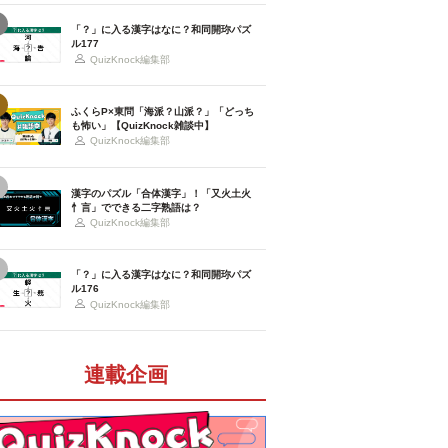
「？」に入る漢字はなに？和同開珎パズ
ル177
QuizKnock編集部
ふくらP×東問「海派？山派？」「どっち
も怖い」【QuizKnock雑談中】
QuizKnock編集部
漢字のパズル「合体漢字」！「又火土火
忄言」でできる二字熟語は？
QuizKnock編集部
「？」に入る漢字はなに？和同開珎パズ
ル176
QuizKnock編集部
連載企画