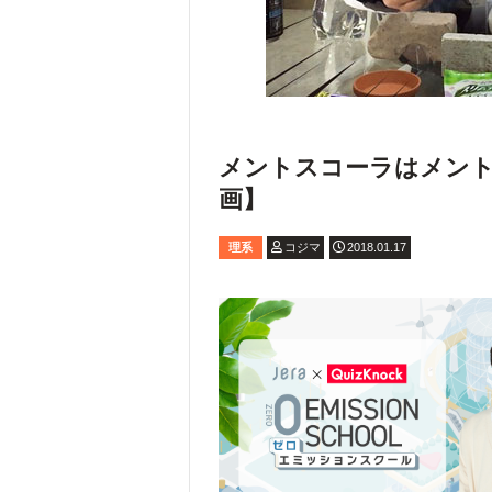
メントスコーラはメン
画】
理系
コジマ
2018.01.17