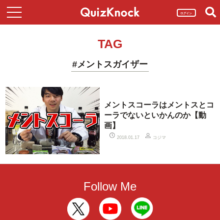
ログイン
TAG
#メントスガイザー
メントスコーラはメントスとコ
ーラでないといかんのか【動
画】
コジマ
2018.01.17
Follow Me