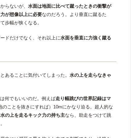
分からないが、
水面は地面に比べて蹴ったときの衝撃が
る力が想像以上に必要
なのだろう。より垂直に蹴るた
って歩幅が狭くなる。
ピードだけでなく、それ以上に
水面を垂直に力強く蹴る
っとあることに気付いてしまった。
水の上を走らなきゃ
段は何でもいいのだ。例えば
走り幅跳びの世界記録はマ
地のことを抜きにすれば）10mにかなり迫る。超人的な
か
水の上を走るキック力の持ち主
なら、助走をつけて跳
る。