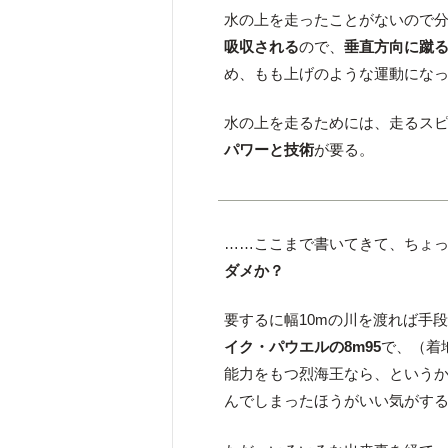
水の上を走ったことがないので
吸収される
ので、
垂直方向に蹴
め、もも上げのような運動にな
水の上を走るためには、走るス
パワーと技術
が要る。
……ここまで書いてきて、ちょ
ダメか？
要するに幅10mの川を渡れば手
イク・パウエルの8m95
で、（着
能力をもつ烈海王なら、という
んでしまったほうがいい気がす