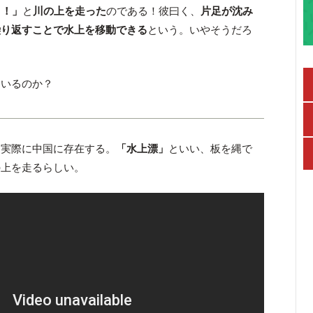
！！」
と
川の上を走った
のである！彼曰く、
片足が沈み
繰り返すことで水上を移動できる
という。いやそうだろ
ているのか？
、実際に中国に存在する。
「水上漂」
といい、板を縄で
の上を走るらしい。