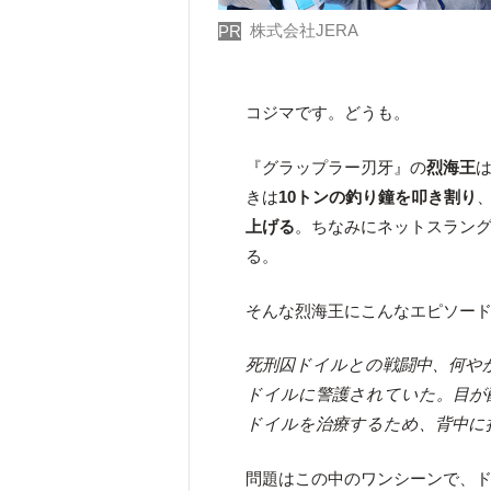
株式会社JERA
PR
コジマです。どうも。
『グラップラー刃牙』の
烈海王
きは
10トンの釣り鐘を叩き割り
上げる
。ちなみにネットスラン
る。
そんな烈海王にこんなエピソー
死刑囚ドイルとの戦闘中、何や
ドイルに警護されていた。目が
ドイルを治療するため、背中に
問題はこの中のワンシーンで、