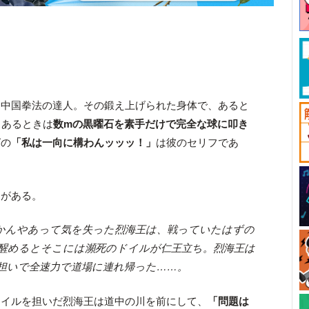
は中国拳法の達人。その鍛え上げられた身体で、あると
、あるときは
数mの黒曜石を素手だけで完全な球に叩き
グの
「私は一向に構わんッッッ！」
は彼のセリフであ
ドがある。
かんやあって気を失った烈海王は、戦っていたはずの
醒めるとそこには瀕死のドイルが仁王立ち。烈海王は
担いで全速力で道場に連れ帰った……。
ドイルを担いだ烈海王は道中の川を前にして、
「問題は