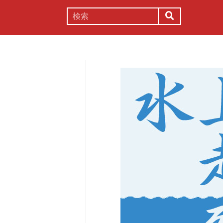
謎解き
コラム
常識
理系