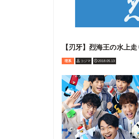
【刃牙】烈海王の水上走
理系
コジマ
2018.05.13