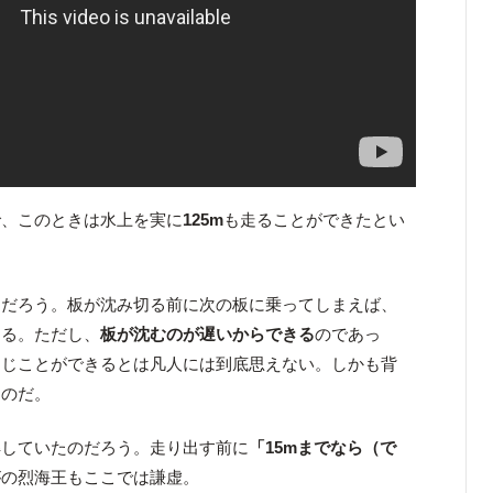
で、このときは水上を実に
125m
も走ることができたとい
じだろう。板が沈み切る前に次の板に乗ってしまえば、
きる。ただし、
板が沈むのが遅いからできる
のであっ
同じことができるとは凡人には到底思えない。しかも背
るのだ。
解していたのだろう。走り出す前に
「15mまでなら（で
がの烈海王もここでは謙虚。