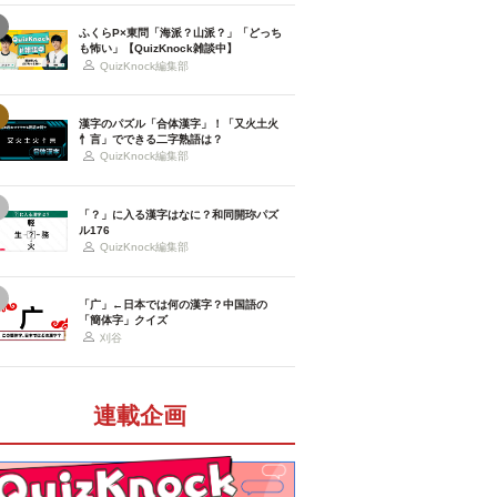
ふくらP×東問「海派？山派？」「どっち
も怖い」【QuizKnock雑談中】
QuizKnock編集部
漢字のパズル「合体漢字」！「又火土火
忄言」でできる二字熟語は？
QuizKnock編集部
「？」に入る漢字はなに？和同開珎パズ
ル176
QuizKnock編集部
「广」←日本では何の漢字？中国語の
「簡体字」クイズ
刈谷
連載企画