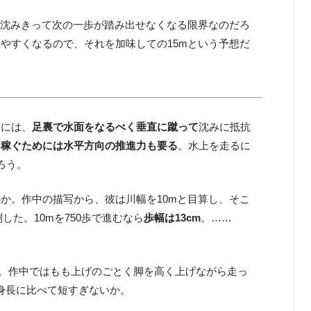
が沈みきって次の一歩が踏み出せなくなる限界なのだろ
やすくなるので、それを加味しての15mという予想だ
るには、
足裏で水面をなるべく垂直に蹴って
沈みに抵抗
を稼ぐためには水平方向の推進力も要る
。水上を走るに
ろう。
か。作中の描写から、彼は川幅を10mと目算し、そこ
測した。10mを750歩で進むなら
歩幅は13cm
。……
。作中ではもも上げのごとく脚を高く上げながら走っ
は身長に比べて短すぎないか。