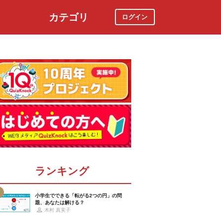
カテゴリ
ログイン
社会
スポーツ
時事ニュース
特集
ランキング
小学生でできる「転がる2つの円」の問
題、あなたは解ける？
木村 真実子