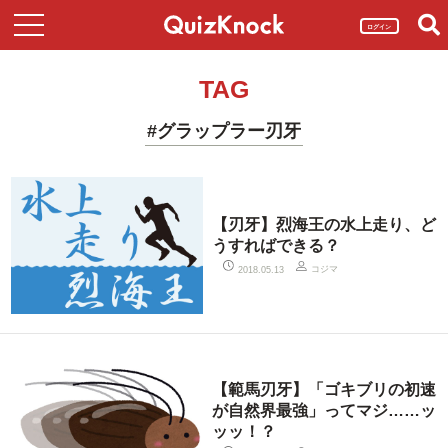
ログイン
TAG
#グラップラー刃牙
【刃牙】烈海王の水上走り、ど
うすればできる？
コジマ
2018.05.13
【範馬刃牙】「ゴキブリの初速
が自然界最強」ってマジ……ッ
ッッ！？