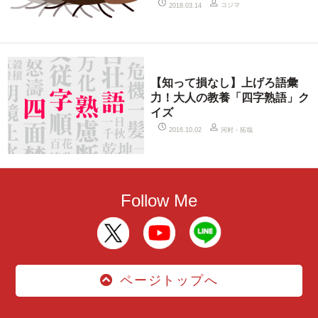
コジマ
2018.03.14
【知って損なし】上げろ語彙
力！大人の教養「四字熟語」ク
イズ
河村・拓哉
2016.10.02
Follow Me
ページトップへ