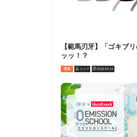
【範馬刃牙】「ゴキブリ
ッッ！？
理系
コジマ
2018.03.14