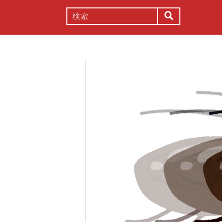
謎解き
コラム
常識
理系