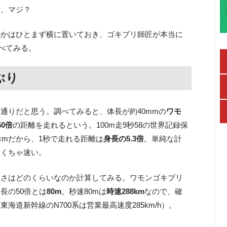
話、マジ？
のかはひとまず横に置いておき、ゴキブリ師匠が本当に
調べてみる。
ぶり
通りだと思う。調べてみると、体長が約40mmの
ワモ
0倍
の距離を走れるという。100m走9秒58の世界記録保
6cmだから、1秒で走れる距離は
身長の5.3倍
。単純な計
ゃくちゃ速い。
速さはどのくらいなのか計算してみる。ワモンゴキブリ
体長の50倍とは
80m
。秒速80mは
時速288km
なので、確
海道新幹線のN700系は営業最高速度285km/h）。