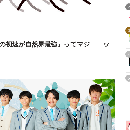
2
3
の初速が自然界最強」ってマジ……ッ
4
5