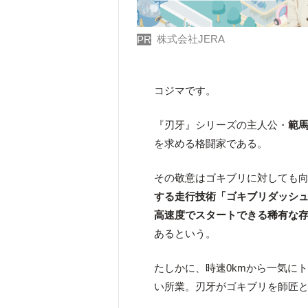
株式会社JERA
PR
コジマです。
『刃牙』シリーズの主人公・
範
を求める格闘家である。
その敬意はゴキブリに対しても
する走行技術「ゴキブリダッシ
高速度でスタートできる稀有な
あるという。
たしかに、時速0kmから一気に
い所業。刃牙がゴキブリを師匠