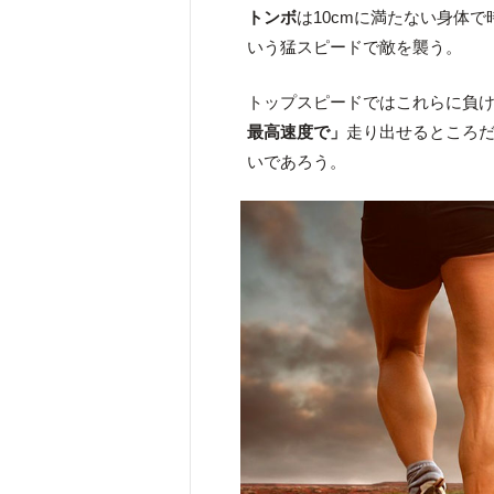
トンボ
は10cmに満たない身体で
いう猛スピードで敵を襲う。
トップスピードではこれらに負
最高速度で」
走り出せるところ
いであろう。