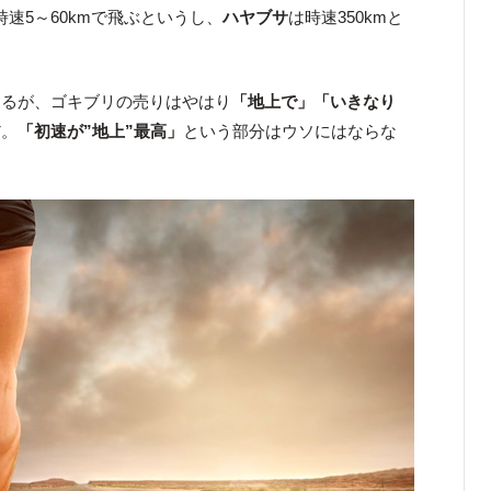
時速5～60kmで飛ぶというし、
ハヤブサ
は時速350kmと
けるが、ゴキブリの売りはやはり
「地上で」「いきなり
だ。
「初速が”地上”最高」
という部分はウソにはならな