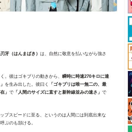
馬刃牙（はんまばき）
は、自然に敬意を払いながら強さ
向く。彼はゴキブリの動きから、
瞬時に時速270キロに達
ュ」
を生み出した。彼曰く
「ゴキブリは唯一無二の、最
存在」
で
「人間のサイズに直すと新幹線並みの速さ」
で
トップスピードに至る、というのは人間には到底出来な
と呼ぶのも頷ける。