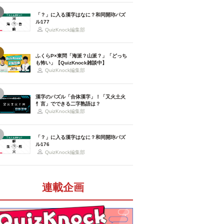
「？」に入る漢字はなに？和同開珎パズ
ル177
QuizKnock編集部
ふくらP×東問「海派？山派？」「どっち
も怖い」【QuizKnock雑談中】
QuizKnock編集部
漢字のパズル「合体漢字」！「又火土火
忄言」でできる二字熟語は？
QuizKnock編集部
「？」に入る漢字はなに？和同開珎パズ
ル176
QuizKnock編集部
連載企画