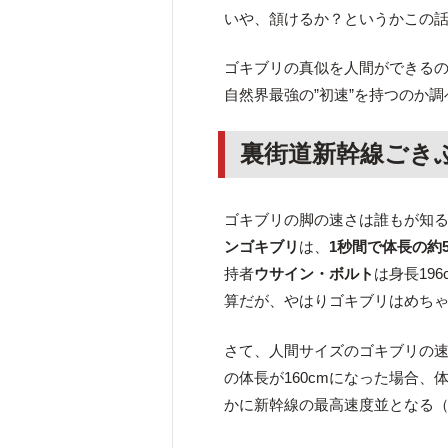
いや、頷けるか？というかこの
ゴキブリの真似を人間ができる
自然界最強の”初速”を持つのか
裏街道新幹線ごき
ゴキブリの脚の速さは誰もが知る
ンゴキブリ
は、
1秒間で体長の約5
持者
ウサイン・ボルト
は身長19
算だが、やはりゴキブリはめち
さて、人間サイズのゴキブリの
の体長が160cmになった場合、
かに新幹線の最高速度並となる（東