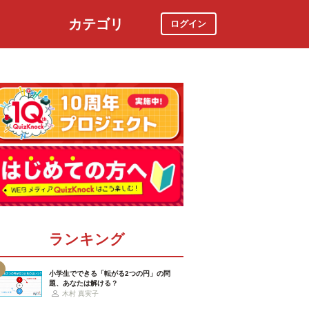
カテゴリ
ログイン
社会
スポーツ
時事ニュース
特集
ランキング
小学生でできる「転がる2つの円」の問
題、あなたは解ける？
木村 真実子