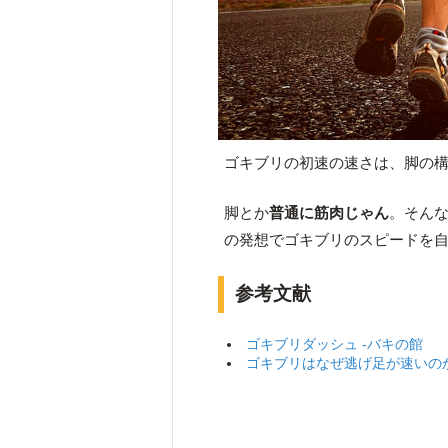
ゴキブリの初速の速さは、脚の
脚とか
普通に筋肉じゃん
。そん
の発想でゴキブリのスピードを
参考文献
ゴキブリダッシュ ‐バキの館
ゴキブリはなぜ逃げ足が速いのか