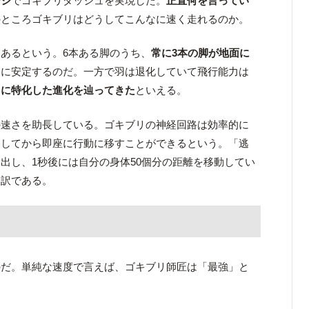
ージ
でゴキブリダッシュを実現した。
正直何を言ってい
のところゴキブリはどうしてこんなに速く走れるのか。
にあるという。6本ある脚のうち、
常に3本の脚が地面に
常に安定するのだ。一方で羽は退化していて飛行能力は
とに特化した進化を辿ってきた
といえる。
の速さを助長している。ゴキブリの神経回路は効率的に
知してから即座に行動に移すことができるという。「逃
出し、1秒後には自分の身体50個分の距離を移動してい
い訳である。
のだ。単純な速度で言えば、ゴキブリ師匠は「最強」と