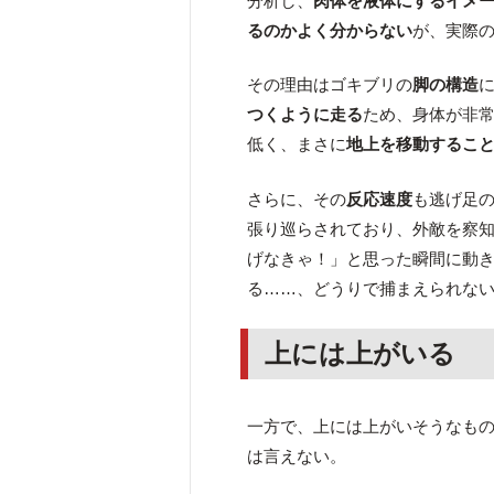
分析し、
肉体を液体にするイメ
るのかよく分からない
が、実際
その理由はゴキブリの
脚の構造
つくように走る
ため、身体が非
低く、まさに
地上を移動するこ
さらに、その
反応速度
も逃げ足
張り巡らされており、外敵を察
げなきゃ！」と思った瞬間に動き
る……、どうりで捕まえられな
上には上がいる
一方で、上には上がいそうなも
は言えない。