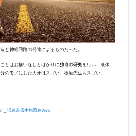
構造と神経回路の発達によるものだった。
なことはお構いなしとばかりに
独自の研究
を行い、液体
自分のモノにした刃牙はスゴい。板垣先生もスゴい。
 _ 浜島書店生物図表Web