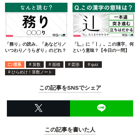
は？
「務り」の読み、「あなどり／
「辶」に「丨」。この漢字、何
いつわり／うらぎり」のどれ？
という意味？【今日の一問】
理系
#
算数
#
面積
#
図形
#
quiz
#
ひらめけ！算数ノート
この記事をSNSでシェア
この記事を書いた人