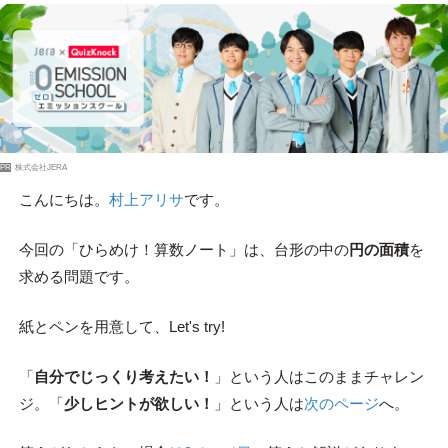
PR
株式会社JERA
こんにちは。
村上アリサ
です。
今回の「ひらめけ！算数ノート」は、台形の中の
円の面積
を
求める問題です。
紙とペンを用意して、Let's try!
「
自分でじっくり考えたい！
」という人はこのままチャレン
ジ。「
少しヒントが欲しい！
」という人は
次のページ
へ。