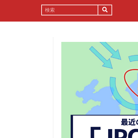
謎解き
コラム
常識
理系