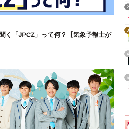
2
3
聞く「JPCZ」って何？【気象予報士が
4
5