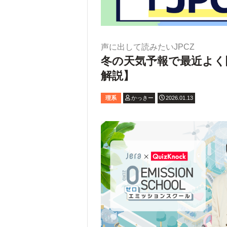
声に出して読みたいJPCZ
冬の天気予報で最近よく
解説】
理系
かっきー
2026.01.13