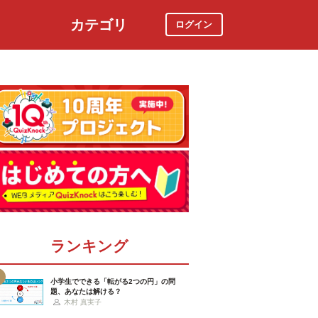
カテゴリ
ログイン
社会
スポーツ
時事ニュース
特集
ランキング
小学生でできる「転がる2つの円」の問
題、あなたは解ける？
木村 真実子