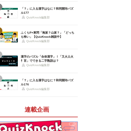
「？」に入る漢字はなに？和同開珎パズ
ル177
QuizKnock編集部
ふくらP×東問「海派？山派？」「どっち
も怖い」【QuizKnock雑談中】
QuizKnock編集部
漢字のパズル「合体漢字」！「又火土火
忄言」でできる二字熟語は？
QuizKnock編集部
「？」に入る漢字はなに？和同開珎パズ
ル176
QuizKnock編集部
連載企画