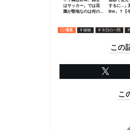
はサッカー。では花
するに…」
園が聖地なのは何の
line」？
スポーツ？
問】
理系
#
植物
#
今日の一問
#
この
こ