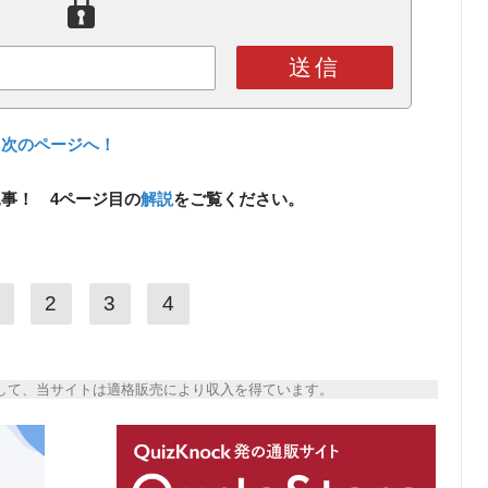
送信
、次のページへ！
事！ 4ページ目の
解説
をご覧ください。
2
3
4
トとして、当サイトは適格販売により収入を得ています。