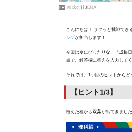
株式会社JERA
PR
こんにちは！ サクッと挑戦でき
シゲ
が担当します！
今回は夏にぴったりな、「成長
点で、解答欄に答えを入力して
それでは、1つ目のヒントからど
【ヒント1/3】
植えた種から
双葉
が出てきまし