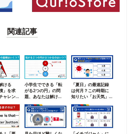
関連記事
解ける
小学生でできる「転
「夏日」の最速記録
積」を求
がる2つの円」の問
は何月？この時期に
チャレン
題、あなたは解け
知りたい「お天気」
る？
クイズ
る！「要
見た目ほど難しくな
「イチゴジャム」に