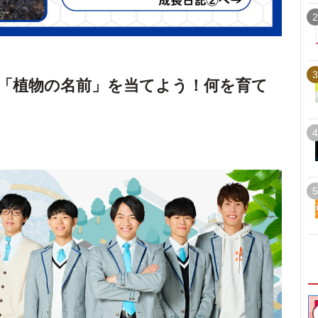
2
3
「植物の名前」を当てよう！何を育て
4
5