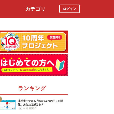
カテゴリ
ログイン
社会
スポーツ
時事ニュース
特集
ランキング
小学生でできる「転がる2つの円」の問
題、あなたは解ける？
木村 真実子