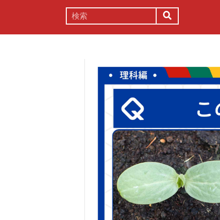
謎解き
コラム
常識
理系