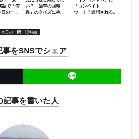
英語で「何
い？「歯車の回転
「コンペイト
【今日の一
数」のクイズに挑
ウ」！？連想される
戦！
生き物の名前は？
今日の一問・理科編
記事をSNSでシェア
の記事を書いた人