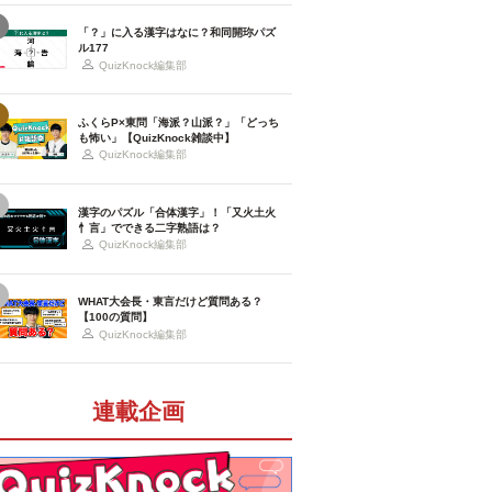
「？」に入る漢字はなに？和同開珎パズ
ル177
QuizKnock編集部
ふくらP×東問「海派？山派？」「どっち
も怖い」【QuizKnock雑談中】
QuizKnock編集部
漢字のパズル「合体漢字」！「又火土火
忄言」でできる二字熟語は？
QuizKnock編集部
WHAT大会長・東言だけど質問ある？
【100の質問】
QuizKnock編集部
連載企画