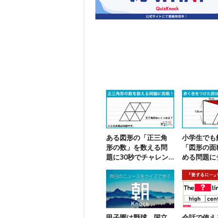
ある図形の「正三角
小学生でも
形の数」を数える問
「図形の面
題に30秒でチャレン
める問題に
ジ！
ジ！
甲子園は野球、国立
会話で使え