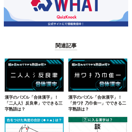
関連記事
漢字のパズル「合体漢字」！
漢字のパズル「合体漢字」！
「二人人氵反良聿」でできる三
「卅ワ扌乃巾隹一」でできる二
字熟語は？
字熟語は？