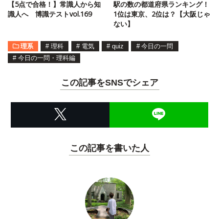
【5点で合格！】常識人から知
駅の数の都道府県ランキング！
識人へ 博識テストvol.169
1位は東京、2位は？【大阪じゃ
ない】
理系
#
理科
#
電気
#
quiz
#
今日の一問
#
今日の一問・理科編
この記事をSNSでシェア
この記事を書いた人