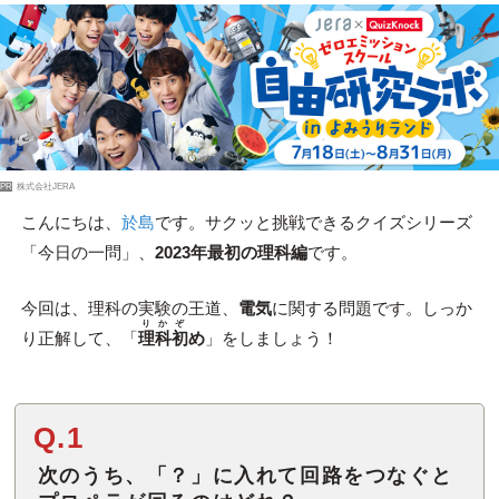
PR
株式会社JERA
こんにちは、
於島
です。サクッと挑戦できるクイズシリーズ
「今日の一問」、
2023年最初の理科編
です。
今回は、理科の実験の王道、
電気
に関する問題です。しっか
りかぞ
り正解して、「
理科初
め
」をしましょう！
Q.1
次のうち、「？」に入れて回路をつなぐと