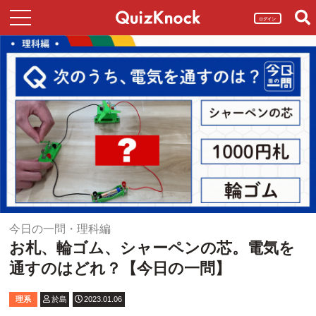
ログイン
今日の一問・理科編
お札、輪ゴム、シャーペンの芯。電気を
通すのはどれ？【今日の一問】
理系
於島
2023.01.06