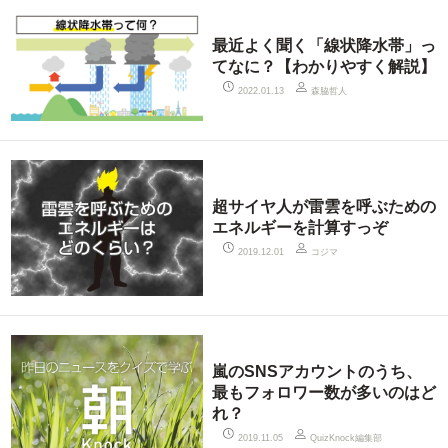
最近よく聞く「線状降水帯」っ
てなに？【わかりやすく解説】
森脇哲人
2022.01.13
超サイヤ人が雷雲を呼ぶための
エネルギーを計算すっぞ
コジマ
2019.12.01
嵐のSNSアカウントのうち、
最もフォロワー数が多いのはど
れ？
QuizKnock編集部
2019.11.05