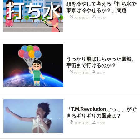
頭を冷やして考える「打ち水で
東京は冷やせるか？」問題
コジマ
2018.08.27
うっかり飛ばしちゃった風船、
宇宙まで行けるのか？
コジマ
2017.11.30
「T.M.Revolutionごっこ」がで
きるギリギリの風速は？
コジマ
2017.11.18