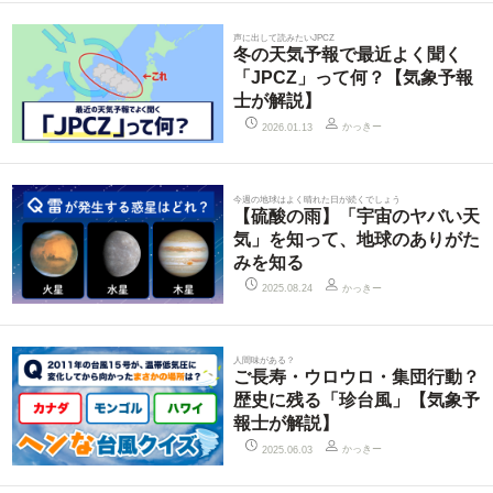
声に出して読みたいJPCZ
冬の天気予報で最近よく聞く
「JPCZ」って何？【気象予報
士が解説】
かっきー
2026.01.13
今週の地球はよく晴れた日が続くでしょう
【硫酸の雨】「宇宙のヤバい天
気」を知って、地球のありがた
みを知る
かっきー
2025.08.24
人間味がある？
ご長寿・ウロウロ・集団行動？
歴史に残る「珍台風」【気象予
報士が解説】
かっきー
2025.06.03