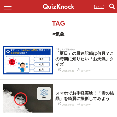
ログイン
TAG
#気象
二季なんて言わせない
「夏日」の最速記録は何月？こ
の時期に知りたい「お天気」ク
イズ
かっきー
2026.05.26
スマホでお手軽実験！「雪の結
晶」を綺麗に撮影してみよう
かっきー
2026.03.06