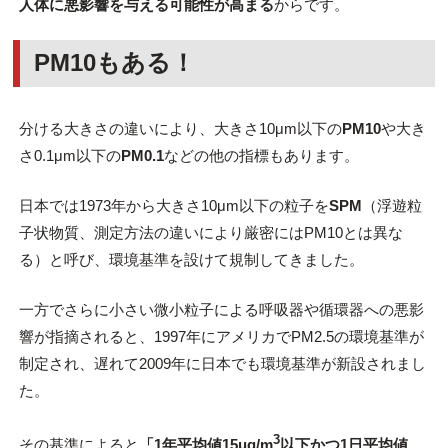
人体に悪影響を与える可能性が高まる
からです。
PM10もある！
分ける大きさの違いにより、大きさ10μm以下の
PM10
や大き
さ0.1μm以下の
PM0.1
などの他の指標もあります。
日本では1973年から大きさ10μm以下の粒子を
SPM
（浮遊粒
子状物質、測定方法の違いにより厳密にはPM10とは異な
る）と呼び、環境基準を設けて規制してきました。
一方でさらに小さい微小粒子による呼吸器や循環器への悪影
響が指摘されると、1997年にアメリカでPM2.5の環境基準が
制定され、遅れて2009年に日本でも環境基準が新設されまし
た。
3
その基準によると
「1年平均値15μg/m
以下かつ1日平均値