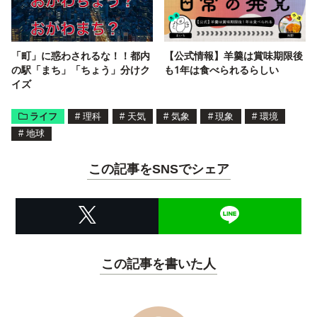
「町」に惑わされるな！！都内
【公式情報】羊羹は賞味期限後
の駅「まち」「ちょう」分けク
も1年は食べられるらしい
イズ
ライフ
#
理科
#
天気
#
気象
#
現象
#
環境
#
地球
この記事をSNSでシェア
この記事を書いた人