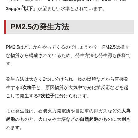
3
35μg/m
以下」
が望ましい水準とされています。
PM2.5の発生方法
PM2.5はどこからやってくるのでしょうか？ PM2.5は様々
な物質から構成されているため、発生方法も発生源も多様で
す。
発生方法は大きく2つに分けられ、物の燃焼などから直接発
生する
1次粒子
と、原因物質が大気中で光化学反応などを起
こして発生する
2次粒子
に分けられます。
また発生源は、石炭火力発電所や自動車の排ガスなどの
人為
起源
のものと、火山灰や土壌などの
自然起源
のものに大別さ
れます。