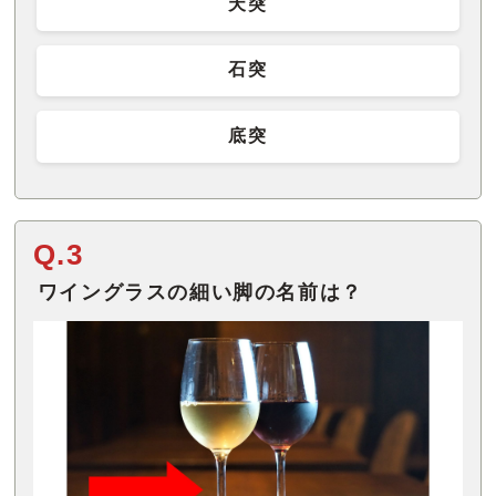
天突
石突
底突
Q.3
ワイングラスの細い脚の名前は？