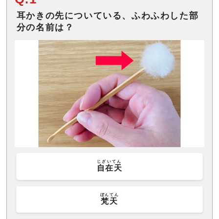
耳かきの先についている、ふわふわした部
分の名前は？
じざいてん
自在天
ぼんてん
梵天