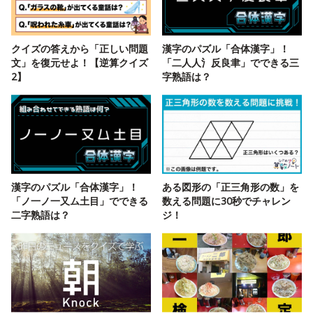
クイズの答えから「正しい問題
漢字のパズル「合体漢字」！
文」を復元せよ！【逆算クイズ
「二人人氵反良聿」でできる三
2】
字熟語は？
漢字のパズル「合体漢字」！
ある図形の「正三角形の数」を
「ノ一ノ一又ム土目」でできる
数える問題に30秒でチャレン
二字熟語は？
ジ！