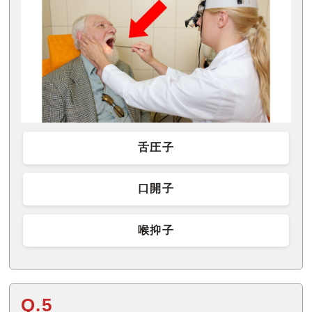
舌圧子
口開子
喉抑子
Q.5