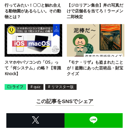
行ってみたい！〇〇と触れ合え
【ジロリアン集合】丼の写真だ
る動物園があるらしい。その動
けで店舗名を当てろ！ラーメン
物とは？
二郎検定
スマホやパソコンの「OS」っ
『モナ・リザ』も盗まれたこと
て「何システム」の略？【常識
が！盗難にあった芸術品・財宝
Knock】
クイズ
ライフ
#
quiz
#
リマスター版
この記事をSNSでシェア