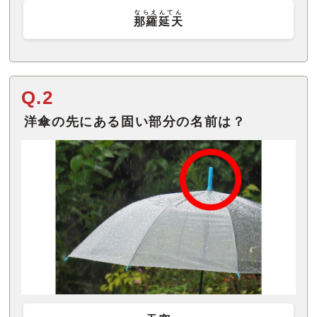
ならえんてん
那羅延天
Q.2
洋傘の先にある固い部分の名前は？