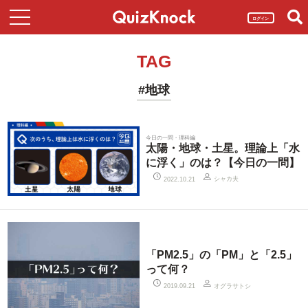
ログイン
TAG
#地球
今日の一問・理科編
太陽・地球・土星。理論上「水
に浮く」のは？【今日の一問】
シャカ夫
2022.10.21
「PM2.5」の「PM」と「2.5」
って何？
オグラサトシ
2019.09.21