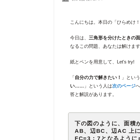
こんにちは。本日の「ひらめけ
今日は、
三角形を分けたときの
なるこの問題、あなたは解けま
紙とペンを用意して、Let's try!
「
自分の力で解きたい！
」とい
い
…
…
」という人は
次のページ
答と解説があります。
下の図のように、面積が
AB、辺BC、辺AC 上
FC=3 : 7となるよ