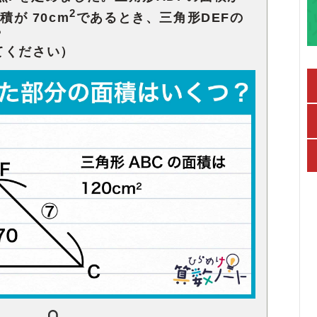
2
積が 70cm
であるとき、
三角形DEFの
？
てください）