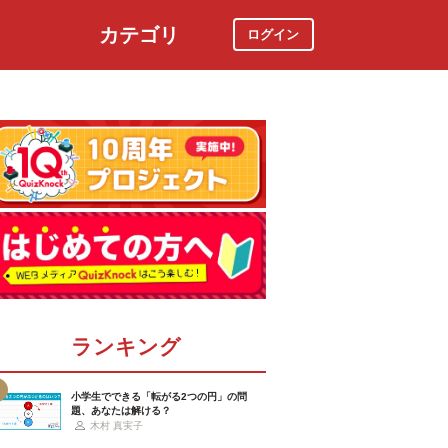
カテゴリ
ログイン
社会
スポーツ
時事ニュース
特集
ランキング
小学生でできる「転がる2つの円」の問
題、あなたは解ける？
木村 真実子