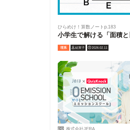
ひらめけ！算数ノートp.183
小学生で解ける「面積と
理系
結実子
2026.02.11
株式会社JERA
PR