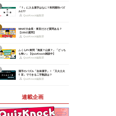
「？」に入る漢字はなに？和同開珎パズ
ル177
QuizKnock編集部
WHAT大会長・東言だけど質問ある？
【100の質問】
QuizKnock編集部
ふくらP×東問「海派？山派？」「どっち
も怖い」【QuizKnock雑談中】
QuizKnock編集部
漢字のパズル「合体漢字」！「又火土火
忄言」でできる二字熟語は？
QuizKnock編集部
連載企画