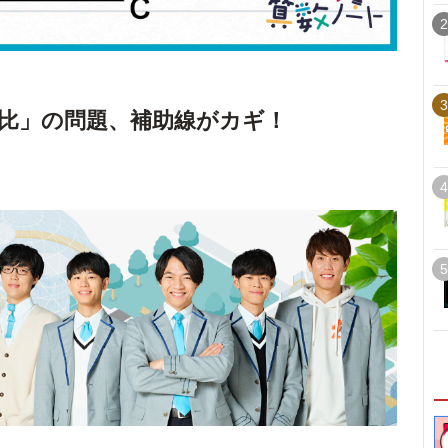
2
3
比」の問題、補助線がカギ！
4
5