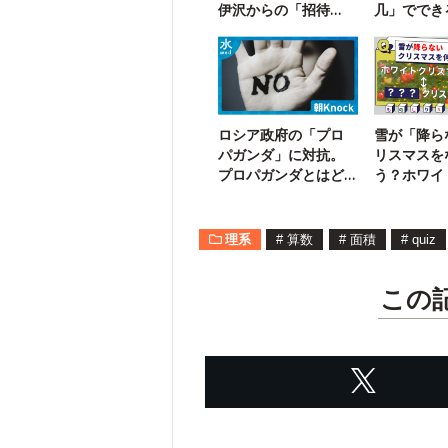
伊沢からの「招待
几」ででき
状」が届いたようで
語は？
す
ロシア政府の「プロ
雪が「降ら
パガンダ」に対抗。
リスマスを
プロパガンダとはど
う？ホワイ
んな意味？
くて…
理系
#
算数
#
面積
#
quiz
この