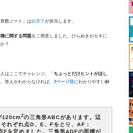
！算数ノート」は
結実子
が担当します。
面積に関する問題
をご用意しました。ひらめきがカギに
すか？
う人はここでチャレンジ。「
ちょっとだけヒントがほし
へ。答えがわからなければ、
3ページ目
にわかりやすい解
2
120cm
の三角形ABCがあります。辺
にそれぞれ点D、E、Fをとり、AF :
うに点Fを定めました。三角形ADFの面積が