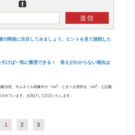
送信
積の関係に注目してみましょう。ヒントを見て挑戦した
を引けば一気に整理できる！ 答えがわからない場合は
2
3
記事掲載当初、サムネイル画像中の「cm
」とすべき箇所を「cm
」と記載
示されています。お詫びして訂正いたします。
1
2
3