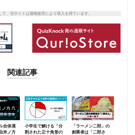
トとして、当サイトは適格販売により収入を得ています。
関連記事
ル合体漢
小学生で解ける「分
「ラーメン二郎」の
虫米ノ方
割された正十角形の
創業者は「二郎さ