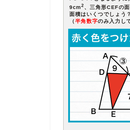
2
9cm
、三角形CEFの面
面積
はいくつでしょう
（
半角数字
のみ入力し