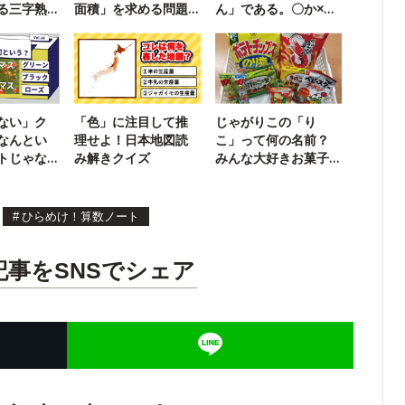
る三字熟
面積」を求める問題
ん」である。〇か×
に挑戦！
か？
ない」ク
「色」に注目して推
じゃがりこの「り
なんとい
理せよ！日本地図読
こ」って何の名前？
トじゃな
み解きクイズ
みんな大好きお菓子
の雑学クイズ
#
ひらめけ！算数ノート
記事をSNSでシェア