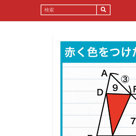
謎解き
コラム
常識
理系