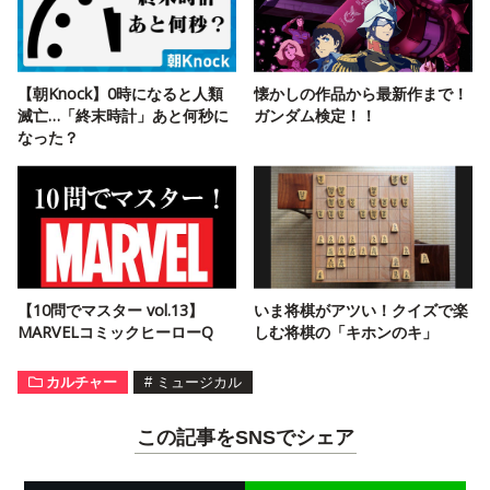
【朝Knock】0時になると人類
懐かしの作品から最新作まで！
滅亡…「終末時計」あと何秒に
ガンダム検定！！
なった？
【10問でマスター vol.13】
いま将棋がアツい！クイズで楽
MARVELコミックヒーローQ
しむ将棋の「キホンのキ」
カルチャー
#
ミュージカル
この記事をSNSでシェア