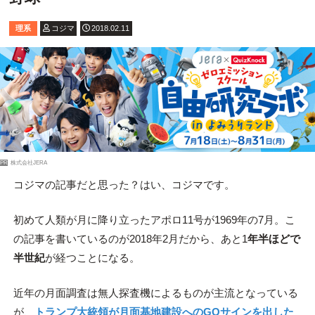
理系
コジマ
2018.02.11
PR
株式会社JERA
コジマの記事だと思った？はい、コジマです。
初めて人類が月に降り立ったアポロ11号が1969年の7月。こ
の記事を書いているのが2018年2月だから、あと1
年半ほどで
半世紀
が経つことになる。
近年の月面調査は無人探査機によるものが主流となっている
が、
トランプ大統領が月面基地建設へのGOサインを出した