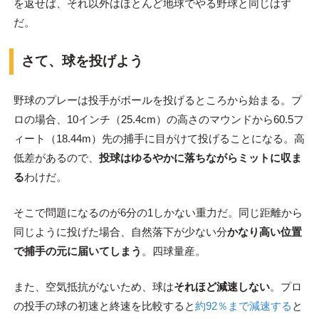
を返せば、それ以外はほとんど地球でやる野球と同じはず
だ。
さて、球を投げよう
野球のプレーは投手がボールを投げるところから始まる。プ
ロの場合、10インチ（25.4cm）の高さのマウンドから60.5フ
ィート（18.44m）先の捕手に目がけて投げることになる。高
低差があるので、
投球はゆるやかに落ちながらミットに収ま
る
わけだ。
そこで問題になるのが6分の1しかない重力だ。同じ距離から
同じように投げた場合、自然落下が少ない分
かなり高い位置
で捕手の元に届いてしまう
。四球量産。
また、空気抵抗がないため、球は
それほど減速しない
。プロ
の投手の球の初速と終速を比較すると
約92％まで減速する
と