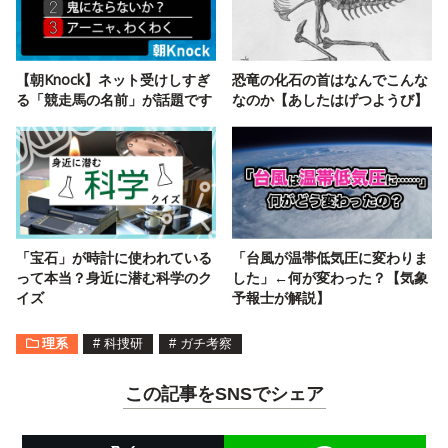
【朝Knock】ネット受けしすぎ
恐竜の化石の首はなんでこんな
る「競走馬の名前」が話題です
なのか【あしたはげつようび】
「宝石」が時計に使われている
「台風が温帯低気圧に変わりま
って本当？身近に潜む科学のク
した」←何が変わった？【気象
イズ
予報士が解説】
理系
#
科捜研
#
ガチ考察
この記事をSNSでシェア