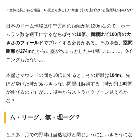
※空気抵抗がある場合、45度より少し低い角度で打ち上げないと飛距離が伸びない
日本のドーム球場は中堅方向の距離が約120mなので、ホー
ムラン数を適正にするならばその
10倍、面積比で100倍の大
きさのフィールド
でプレイする必要がある。その場合、
塁間
距離が274m
だから走塁がちょっとした中距離走に……。9イ
ニングもたないよ。
本塁とマウンドの間も10倍にすると、その距離は
184m
。先
ほど挙げた球が落ちきらない問題は解消する（球が飛ぶ時間
が伸びるので）が……投手からストライクゾーン見えるか
な？
ム・リーグ、無・理ーグ？
とまあ、月での野球は当然地球と同じようにはいきそうにな