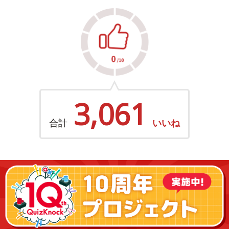
3,061
合計
いいね