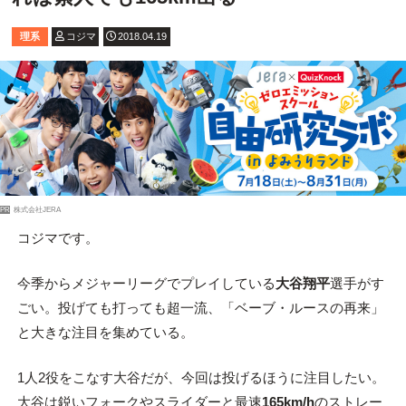
理系
コジマ
2018.04.19
PR
株式会社JERA
コジマです。
今季からメジャーリーグでプレイしている
大谷翔平
選手がす
ごい。投げても打っても超一流、「ベーブ・ルースの再来」
と大きな注目を集めている。
1人2役をこなす大谷だが、今回は投げるほうに注目したい。
大谷は鋭いフォークやスライダーと最速
165km/h
のストレー