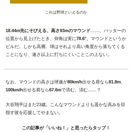
これは野球といえるのか
18.44m先にそびえる、高さ93mのマウンド
……。バッターの
位置から見上げたとき、仰角は実に
78.6°
。マウンドというか
ビルだ。しかも高層。球はそれより高い角度から落ちてくる
ことになり、速さ以上に打ちにくいことこの上ない。
なお、マウンドの高さは球速が
80km/h
出せる肩なら
81.8m
、
100km/h
出せる肩なら
67.6m
で済む。済む……？
大谷翔平はまだ23歳。こんなマウンドよりも遥かな高みを目
指す彼を応援してやまない。
この記事が「いいね！」と思ったらタップ！