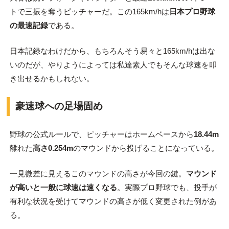
トで三振を奪うピッチャーだ。この165km/hは
日本プロ野球
の最速記録
である。
日本記録なわけだから、もちろんそう易々と165km/hは出な
いのだが、やりようによっては私達素人でもそんな球速を叩
き出せるかもしれない。
豪速球への足場固め
野球の公式ルールで、ピッチャーはホームベースから
18.44m
離れた
高さ0.254m
のマウンドから投げることになっている。
一見微差に見えるこのマウンドの高さが今回の鍵。
マウンド
が高いと一般に球速は速くなる
。実際プロ野球でも、投手が
有利な状況を受けてマウンドの高さが低く変更された例があ
る。