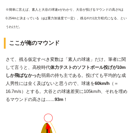
※簡単に言えば、素人と大谷の球速vがわかり、大谷が投げるマウンドの高さhは
0.254mと決まっている（gは重力加速度で一定）、残るh'の1次方程式になる、とい
うわけだ。
ここが俺のマウンド
さて、残る仮定すべき変数は「素人の球速」だけ。筆者に関
して言うと、高校時代
体力テストのソフトボール投げが10m
しか飛ばなかった
弱肩の持ち主である。投げても平均的な成
人男性には全く及ばないと思うので、球速を
60km/h
（＝
16.7m/s）とする。大谷との球速差実に105km/h、それを埋め
るマウンドの高さは……
93m
！