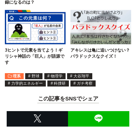
録になるのは？
3ヒントで元素を当てよう！ギ
アキレスは亀に追いつけない？
リシャ神話の「巨人」が語源で
パラドックスなクイズ！
す
理系
#
野球
#
物理学
#
大谷翔平
#
力学的エネルギー
#
科捜研
#
ガチ考察
この記事をSNSでシェア