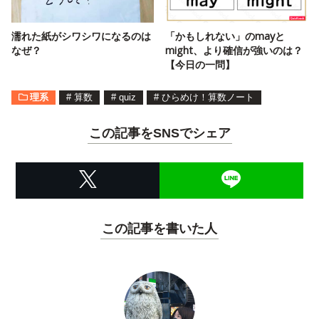
濡れた紙がシワシワになるのは
「かもしれない」のmayと
なぜ？
might、より確信が強いのは？
【今日の一問】
理系
#
算数
#
quiz
#
ひらめけ！算数ノート
この記事をSNSでシェア
この記事を書いた人