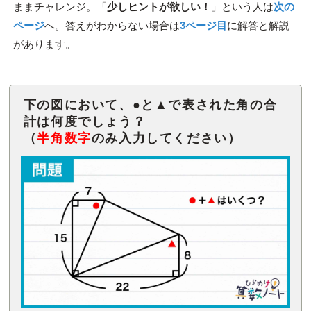
ままチャレンジ。「
少しヒントが欲しい！
」という人は
次の
ページ
へ。答えがわからない場合は
3ページ目
に解答と解説
があります。
下の図において、●と▲で表された角の合
計は何度でしょう？
（
半角数字
のみ入力してください）