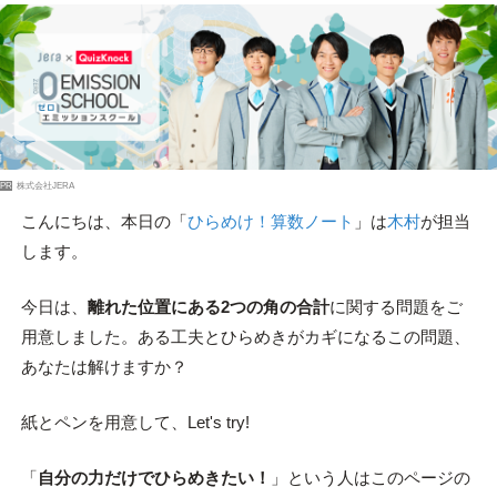
PR
株式会社JERA
こんにちは、本日の「
ひらめけ！算数ノート
」は
木村
が担当
します。
今日は、
離れた位置にある2つの角の合計
に関する問題をご
用意しました。ある工夫とひらめきがカギになるこの問題、
あなたは解けますか？
紙とペンを用意して、Let's try!
「
自分の力だけでひらめきたい！
」という人はこのページの