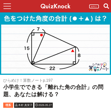
ログイン
ひらめけ！算数ノートp.197
小学生でできる「離れた角の合計」の問
題、あなたは解ける？
理系
木村 真実子
2026.05.27