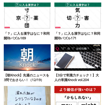
「？」に入る漢字はなに？和同
「？」に入る漢字はなに？和同
開珎パズル169
開珎パズル171
【朝Knock】先週のニュースを
【3分で常識力チェック！】大
3問でおさらい！（12/19）
人の常識Knock vol.204