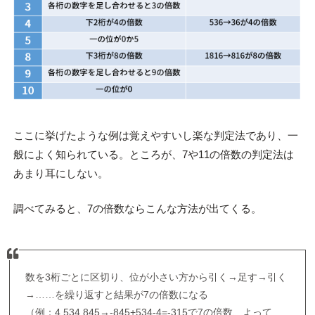
ここに挙げたような例は覚えやすいし楽な判定法であり、一
般によく知られている。ところが、7や11の倍数の判定法は
あまり耳にしない。
調べてみると、7の倍数ならこんな方法が出てくる。
数を3桁ごとに区切り、位が小さい方から引く→足す→引く
→……を繰り返すと結果が7の倍数になる
（例：4,534,845→-845+534-4=-315で7の倍数、よって