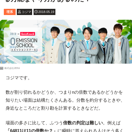
理系
コジマ
2018.05.19
PR
株式会社JERA
コジマです。
数が割り切れるかどうか、つまりnの倍数であるかどうかを
知りたい場面は結構たくさんある。分数を約分するときや、
身近なところだと割り勘を計算するときなどだ。
場面の多さに比して、ふつう
倍数の判定は難しい
。例えば
「64811は11の倍数か？」
に瞬時に答えられる人はそう多く