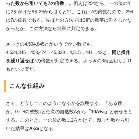
った数から引いても7の倍数」。
例えば294なら、一の位の4
に2をかけた8を29から引くと21。これは7の倍数なので、294
は7の倍数である。先ほどの方法では3桁の数字は割るしかな
かったが、この方法なら簡単に判定できる。
さっきの4,534,845とかいうでかい数でも、
4,534,845→453,474→45,339→4,515→441→42と、
同じ操作
を繰り返せば
7の倍数が判定できる。さっきの3桁区切りより
もだいぶ楽だ。
こんな仕組み
さて、どうしてこのようになるかを説明する。「ある数」
が、0～9の整数aと任意の自然数Aから
「10A+a」
と表せると
する。このとき、一の位の数に2をかけて、残った数から引
いた結果は
A-2a
となる。