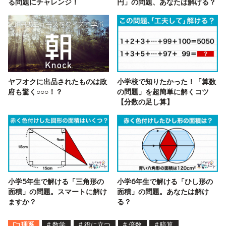
る問題にチャレンジ！
円」の問題、あなたは解ける？
ヤフオクに出品されたものは政
小学校で知りたかった！「算数
府も驚く○○○！？
の問題」を超簡単に解くコツ
【分数の足し算】
小学5年生で解ける「三角形の
小学6年生で解ける「ひし形の
面積」の問題。スマートに解け
面積」の問題。あなたは解け
ますか？
る？
理系
#
数学
#
役に立つ
#
倍数
#
暗算