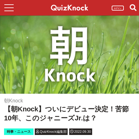
ログイン
朝Knock
【朝Knock】ついにデビュー決定！苦節
10年、このジャニーズJr.は？
時事・ニュース
QuizKnock編集部
2022.09.30