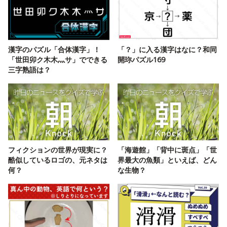
漢字のパズル「合体漢字」！
「？」に入る漢字はなに？和同
「世田卯ク木木灬サ」でできる
開珎パズル169
三字熟語は？
フィクションの世界が現実に？
「海遊館」「背中に斑点」「世
酷似しているロゴの、元ネタは
界最大の魚類」といえば、どん
何？
な生物？