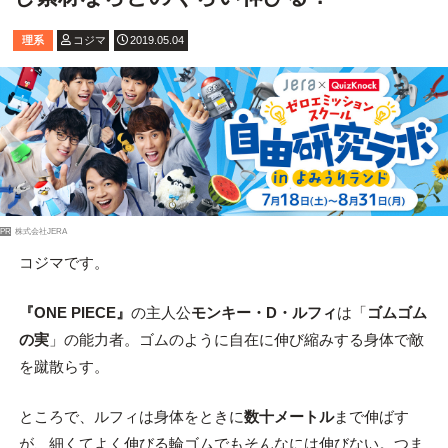
理系
コジマ
2019.05.04
PR
株式会社JERA
コジマです。
『ONE PIECE』
の主人公
モンキー・D・ルフィ
は「
ゴムゴム
の実
」の能力者。ゴムのように自在に伸び縮みする身体で敵
を蹴散らす。
ところで、ルフィは身体をときに
数十メートル
まで伸ばす
が、細くてよく伸びる輪ゴムでもそんなには伸びない。つま