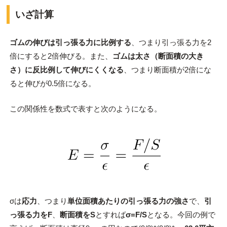
いざ計算
ゴムの伸びは引っ張る力に比例する
、つまり引っ張る力を2
倍にすると2倍伸びる。また、
ゴムは太さ（断面積の大き
さ）に反比例して伸びにくくなる
、つまり断面積が2倍にな
ると伸びが0.5倍になる。
この関係性を数式で表すと次のようになる。
σは
応力
、つまり
単位面積あたりの引っ張る力の強さ
で、
引
っ張る力をF
、
断面積をS
とすれば
σ=F/S
となる。今回の例で