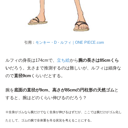
引用：
モンキー・D・ルフィ｜ONE PIECE.com
ルフィの身長は174cmで、
立ち絵
から
腕の長さは85cmくら
い
だろう。太さまで推測するのは難しいが、ルフィは細身な
ので
直径9cm
くらいだとする。
腕を
底面の直径が9cm、高さが85cmの円柱形の天然ゴム
と
すると、腕はどのくらい伸びるのだろう？
※全身がゴムなら腕だけでなく全身が伸びるはずだが、ここでは腕だけがゴム化し
たとして、ゴムの腕で全体重を吊る状況を考えることにする。