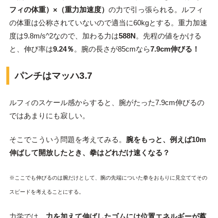
フィの体重）×（重力加速度）
の力で引っ張られる。ルフィ
の体重は公称されていないので適当に60kgとする。重力加速
度は9.8m/s^2なので、加わる力は
588N
。先程の値をかける
と、伸び率は
9.24％
。腕の長さが85cmなら
7.9cm伸びる！
パンチはマッハ3.7
ルフィのスケール感からすると、腕がたった7.9cm伸びるの
ではあまりにも寂しい。
そこでこういう問題を考えてみる。
腕をもっと、例えば10m
伸ばして開放したとき、拳はどれだけ速くなる？
※ここでも伸びるのは腕だけとして、腕の先端についた拳をおもりに見立ててその
スピードを考えることにする。
力学では
、力を加えて伸ばしたゴムには位置エネルギーが蓄