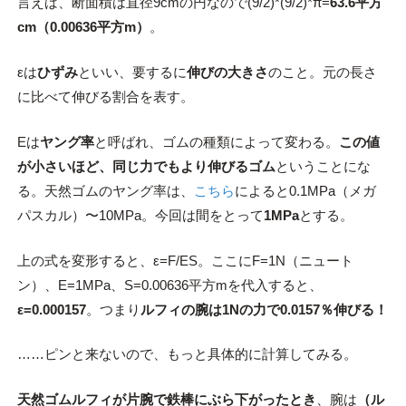
言えば、断面積は直径9cmの円なので(9/2)*(9/2)*π=
63.6平方
cm（0.00636平方m）
。
εは
ひずみ
といい、要するに
伸びの大きさ
のこと。元の長さ
に比べて伸びる割合を表す。
Eは
ヤング率
と呼ばれ、ゴムの種類によって変わる。
この値
が小さいほど、同じ力でもより伸びるゴム
ということにな
る。天然ゴムのヤング率は、
こちら
によると0.1MPa（メガ
パスカル）〜10MPa。今回は間をとって
1MPa
とする。
上の式を変形すると、ε=F/ES。ここにF=1N（ニュート
ン）、E=1MPa、S=0.00636平方mを代入すると、
ε=0.000157
。つまり
ルフィの腕は1Nの力で0.0157％伸びる！
……ピンと来ないので、もっと具体的に計算してみる。
天然ゴムルフィが片腕で鉄棒にぶら下がったとき
、腕は
（ル