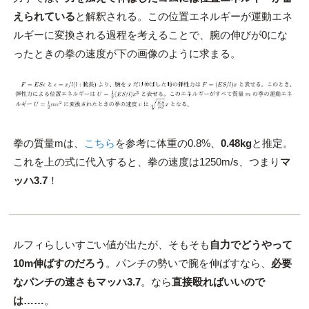
えられている
と解釈される。この位置エネルギーが運動エネ
ルギーに変換される過程を考えることで、腕の伸びが0にな
ったときの拳の速度が下の画像のように求まる。
拳の質量mは、
こちら
を参考に体重の0.8%、
0.48kg
と推定。
これを上の式に代入すると、拳の速度は1250m/s、つまり
マ
ッハ3.7
！
ルフィらしいすごい値が出たが、そもそも
自力でどうやって
10m伸ばすのだろう
。パンチの勢いで腕を伸ばすなら、
必要
なパンチの速さもマッハ3.7
。なら
直接殴ればいいので
は……
。