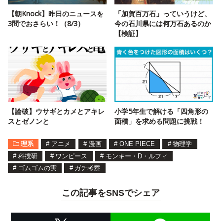
【朝Knock】昨日のニュースを
「加賀百万石」っていうけど、
3問でおさらい！（8/3）
今の石川県には何万石あるのか
【検証】
【論破】ウサギとカメとアキレ
小学5年生で解ける「四角形の
スとゼノンと
面積」を求める問題に挑戦！
理系
#
アニメ
#
漫画
#
ONE PIECE
#
物理学
#
科捜研
#
ワンピース
#
モンキー・D・ルフィ
#
ゴムゴムの実
#
ガチ考察
この記事をSNSでシェア