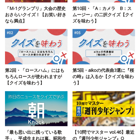
「M-1グランプリ」大会の歴史
第10回・「A：カメラ B：ス
おさらいクイズ！【お笑い好き
ムージー」の二択クイズ【クイ
なら満点】
ズを味わう】
第2回・「ロースハム」にはも
第5回・aikoの代表曲3選に『桜
ちろんロースが使われますが
の時』は入るか【クイズを味わ
【クイズを味わう】
う】
「最も思い出に残っている歌
【10問でマスター vol.46】最近
手」、平成生まれは嵐。昭和生
の『週刊少年ジャンプ』Q