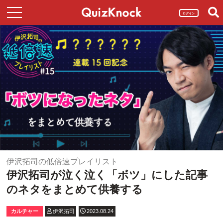
ログイン
伊沢拓司の低倍速プレイリスト
伊沢拓司が泣く泣く「ボツ」にした記事
のネタをまとめて供養する
カルチャー
伊沢拓司
2023.08.24