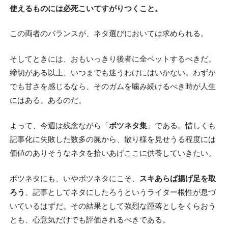
使えるものには必死こいてすがりつくこと。
この両者のバランスが、ネタ選びにおいては求められる。
そしてときには、おもいっきり後者に全ベットするべきだ。
締切がある以上、いつまでも迷うわけにはいかない。わずか
でも甘さを感じるなら、そのガムを噛み続けるべき時が人生
にはある。あるのだ。
よって、今週は残念ながら「
ボツネタ集
」である。惜しくも
記事化に失敗した数多の屍から、散り様を見せうる程度には
価値のありそうなネタを拾いあげここに供養していきたい。
ボツネタにも、いやボツネタにこそ、
スキあらば揚げ足を取
ろう
、記事としてネタにしたろうというライター根性が息づ
いているはずだ。その結果として強烈な踵落としをくらおう
とも、心意気だけでも評価されるべきである。