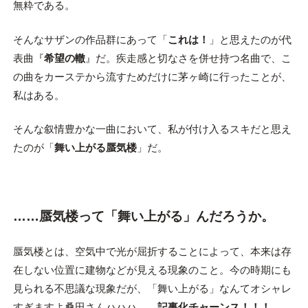
無粋である。
そんなサザンの作品群にあって「
これは！
」と思えたのが代
表曲『
希望の轍
』だ。疾走感と切なさを併せ持つ名曲で、こ
の曲をカーステから流すためだけに茅ヶ崎に行ったことが、
私はある。
そんな叙情豊かな一曲において、私が付け入るスキだと思え
たのが「
舞い上がる蜃気楼
」だ。
……蜃気楼って「舞い上がる」んだろうか。
蜃気楼とは、空気中で光が屈折することによって、本来は存
在しない位置に建物などが見える現象のこと。今の時期にも
見られる不思議な現象だが、「舞い上がる」なんてオシャレ
すぎますよ桑田さんハハハ……
記事化チャーンス！！！