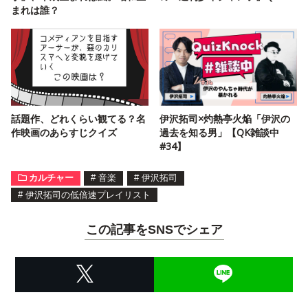
まれは誰？
話題作、どれくらい観てる？名
伊沢拓司×灼熱亭火焔「伊沢の
作映画のあらすじクイズ
過去を知る男」【QK雑談中
#34】
カルチャー
#
音楽
#
伊沢拓司
#
伊沢拓司の低倍速プレイリスト
この記事をSNSでシェア