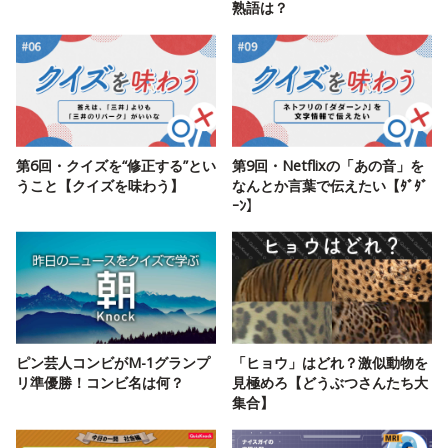
熟語は？
第6回・クイズを“修正する”とい
第9回・Netflixの「あの音」を
うこと【クイズを味わう】
なんとか言葉で伝えたい【ﾀﾞﾀﾞ
ｰﾝ】
ピン芸人コンビがM-1グランプ
「ヒョウ」はどれ？激似動物を
リ準優勝！コンビ名は何？
見極めろ【どうぶつさんたち大
集合】