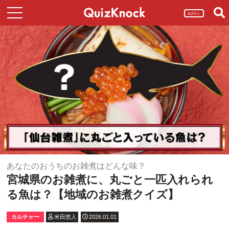
ログイン
あなたのおうちのお雑煮はどんな味？
宮城県のお雑煮に、丸ごと一匹入れられ
る魚は？【地域のお雑煮クイズ】
カルチャー
米田悠人
2026.01.01