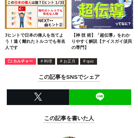
3ヒントで日本の偉人を当てよ
【神 技 術】「超伝導」をわか
う！遠く離れたトルコでも有名
りやすく解説【ナイスガイ須貝
人です
の専門】
カルチャー
#
料理
#
お正月
#
quiz
この記事をSNSでシェア
この記事を書いた人