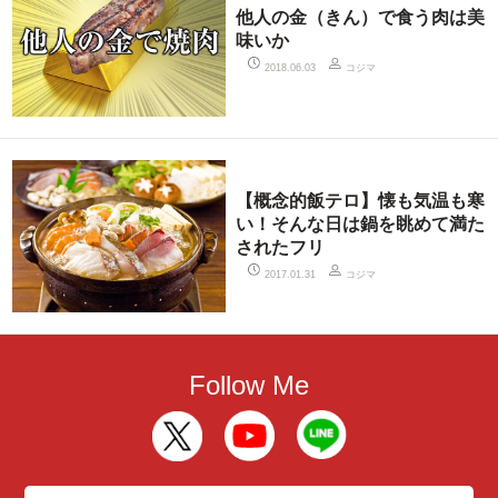
他人の金（きん）で食う肉は美
味いか
コジマ
2018.06.03
【概念的飯テロ】懐も気温も寒
い！そんな日は鍋を眺めて満た
されたフリ
コジマ
2017.01.31
Follow Me