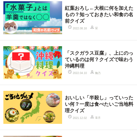
紅葉おろし←大根に何を加えた
もの？知っておきたい和食の名
前クイズ
栞
2022.08.16
「スクガラス豆腐」、上にのっ
ているのは何？クイズで味わう
沖縄料理
鞠乃
2022.04.10
おいしい「半殺し」っていった
い何？一度は食べたいご当地料
理クイズ
皐月
2021.12.02