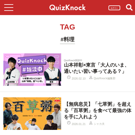
ログイン
TAG
#料理
QuizKnock雑談中
山本祥彰×東言「大人のいま、
通いたい習い事ってある？」
QuizKnock編集部
2026.02.10
【無病息災】「七草粥」を超え
る「百草粥」を食べて最強の体
を手に入れよう
シャカ夫
2026.01.21