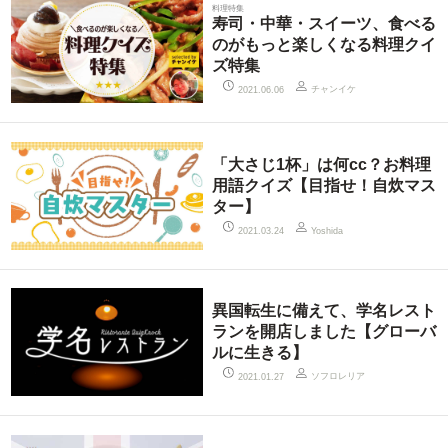
料理特集
寿司・中華・スイーツ、食べる
のがもっと楽しくなる料理クイ
ズ特集
チャンイケ
2021.06.06
「大さじ1杯」は何cc？お料理
用語クイズ【目指せ！自炊マス
ター】
2021.03.24
Yoshida
異国転生に備えて、学名レスト
ランを開店しました【グローバ
ルに生きる】
ソフロレリア
2021.01.27