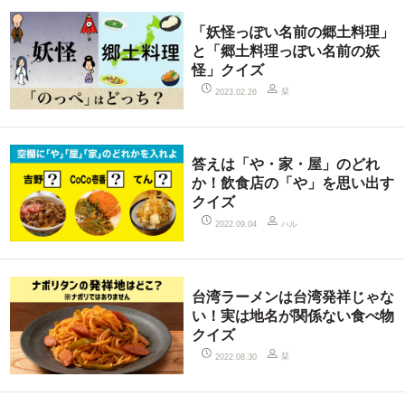
「妖怪っぽい名前の郷土料理」
と「郷土料理っぽい名前の妖
怪」クイズ
栞
2023.02.26
答えは「や・家・屋」のどれ
か！飲食店の「や」を思い出す
クイズ
ハル
2022.09.04
台湾ラーメンは台湾発祥じゃな
い！実は地名が関係ない食べ物
クイズ
栞
2022.08.30