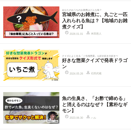
あなたのおうちのお雑煮はどんな味？
宮城県のお雑煮に、丸ごと一匹
入れられる魚は？【地域のお雑
煮クイズ】
米田悠人
2026.01.01
クイズによく出る「ご当地惣菜」も好き好き大好き〜
好きな惣菜クイズで発表ドラゴ
ン
石田武蔵
2024.05.26
魚の生臭さ、「お酢で締める」
と消えるのはなぜ？【素朴なギ
モン】
ハル
2023.06.30