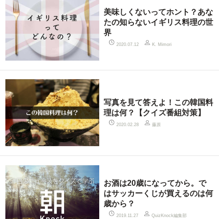
美味しくないってホント？あな
たの知らないイギリス料理の世
界
2020.07.12
K. Mimori
写真を見て答えよ！この韓国料
理は何？【クイズ番組対策】
藤原
2020.02.28
お酒は20歳になってから。で
はサッカーくじが買えるのは何
歳から？
QuizKnock編集部
2019.11.27