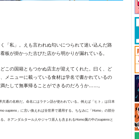
歩く「私」。えも言われぬ匂いにつられて迷い込んだ路
る看板が掛かった古びた店から明かりが漏れている。
、どこの国籍ともつかぬ店主が迎えてくれた。曰く、ど
に、メニューに載っている食材は学名で書かれているの
を満たして無事帰ることができるのだろうか……。
界共通の名称だ。命名にはラテン語が使われている。例えば「ヒト」は日本
mo sapiens
」に言い換えれば全世界で通用する。ちなみに「
Homo
」の部分
れる。ネアンダルタール人やジャワ原人も含まれる
Homo
属の中の
sapiens
と