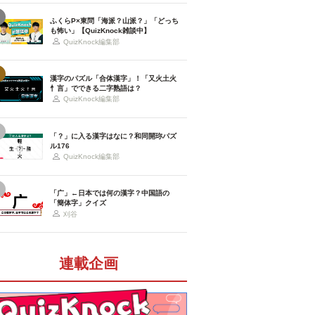
ふくらP×東問「海派？山派？」「どっち
も怖い」【QuizKnock雑談中】
QuizKnock編集部
漢字のパズル「合体漢字」！「又火土火
忄言」でできる二字熟語は？
QuizKnock編集部
「？」に入る漢字はなに？和同開珎パズ
ル176
QuizKnock編集部
「广」←日本では何の漢字？中国語の
「簡体字」クイズ
刈谷
連載企画