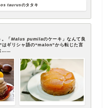
os taurus
のタタキ
う。「
Malus pumila
のケーキ」なんて良
s”はギリシャ語の“malon”から転じた言
は……