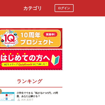
カテゴリ
ログイン
社会
スポーツ
時事ニュース
特集
ランキング
小学生でできる「転がる2つの円」の問
題、あなたは解ける？
木村 真実子