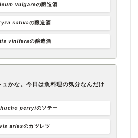
deum vulgare
の醸造酒
ryza sativa
の醸造酒
tis vinifera
の醸造酒
シュかな。今日は魚料理の気分なんだけ
hucho perryi
のソテー
vis aries
のカツレツ