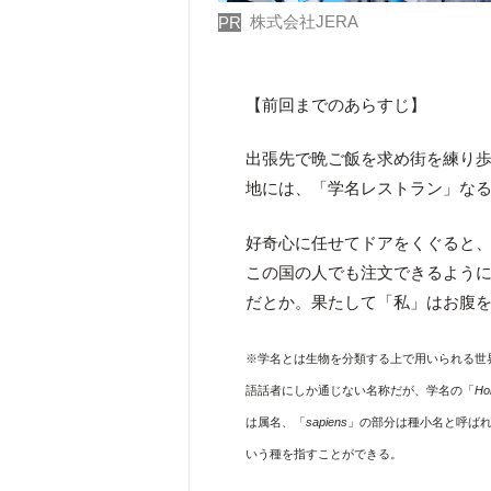
株式会社JERA
PR
【前回までのあらすじ】
出張先で晩ご飯を求め街を練り
地には、「学名レストラン」な
好奇心に任せてドアをくぐると
この国の人でも注文できるよう
だとか。果たして「私」はお腹
※学名とは生物を分類する上で用いられる世
語話者にしか通じない名称だが、学名の「
Ho
は属名、「
sapiens
」の部分は種小名と呼ば
いう種を指すことができる。