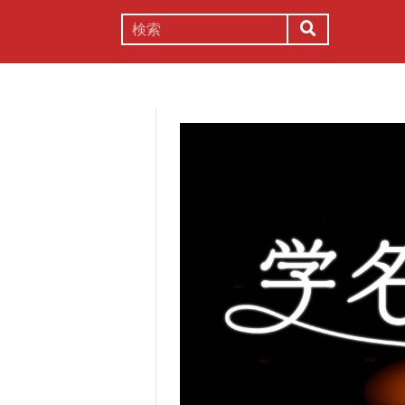
謎解き
コラム
常識
理系