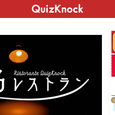
スペシャル
ライフ
ことば
カルチャー
1