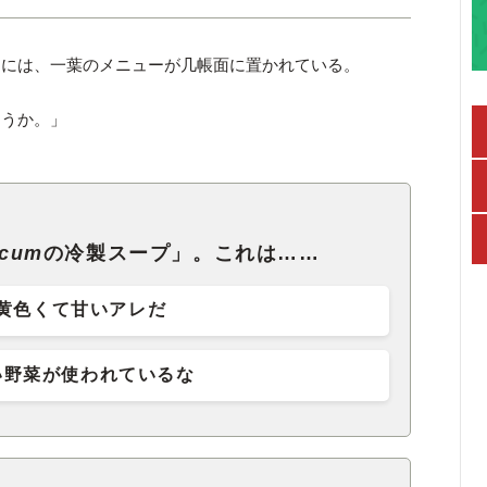
ーには、一葉のメニューが几帳面に置かれている。
ょうか。」
icum
の冷製スープ」。これは……
黄色くて甘いアレだ
い野菜が使われているな