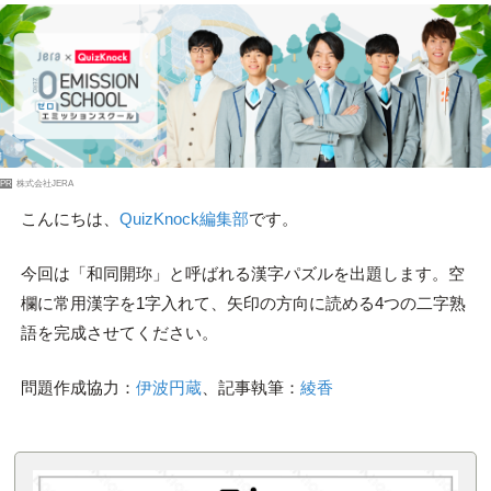
PR
株式会社JERA
こんにちは、
QuizKnock編集部
です。
今回は「和同開珎」と呼ばれる漢字パズルを出題します。空
欄に常用漢字を1字入れて、矢印の方向に読める4つの二字熟
語を完成させてください。
問題作成協力：
伊波円蔵
、記事執筆：
綾香