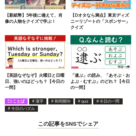
【新紙幣】5年後に備えて、肖
【Dオタなら満点】東京ディズ
像の人物をクイズで学ぶ！
ニーリゾートの「スポンサー」
クイズ
【英語なぞなぞ】火曜日と日曜
「逮ぶ」の読み、「あそぶ・お
日、強いのはどっち？【今日の
よぶ・むすぶ」のどれ？【今日
一問】
の一問】
ことば
#
漢字
#
和同開珎
#
quiz
#
今日の一問
#
今日のパズル
この記事をSNSでシェア