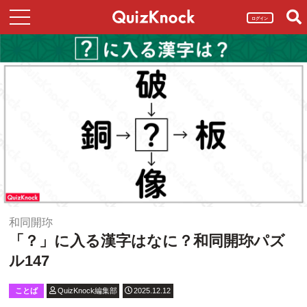
ログイン
和同開珎
「？」に入る漢字はなに？和同開珎パズ
ル147
ことば
QuizKnock編集部
2025.12.12