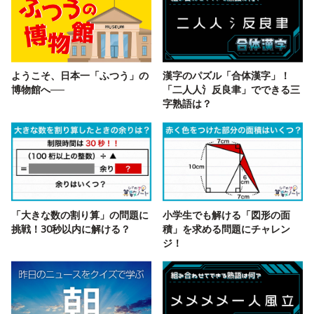
ようこそ、日本一「ふつう」の
漢字のパズル「合体漢字」！
博物館へ──
「二人人氵反良聿」でできる三
字熟語は？
「大きな数の割り算」の問題に
小学生でも解ける「図形の面
挑戦！30秒以内に解ける？
積」を求める問題にチャレン
ジ！