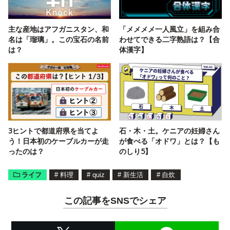
主な産地はアフガニスタン、和
「メメメメ一人風立」を組み合
名は「瑠璃」。この宝石の名前
わせてできる二字熟語は？【合
は？
体漢字】
3ヒントで都道府県を当てよ
石・木・土。ケニアの妊婦さん
う！日本初のケーブルカーが走
が食べる「オドワ」とは？【も
ったのは？
のしり5】
ライフ
#
料理
#
quiz
#
新生活
#
自炊
この記事をSNSでシェア