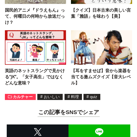
国民的アニメ『ドラえもん』っ
【クイズ】日本古来の美しい言
て、何曜日の何時から放送だっ
葉「雅語」を味わう【美】
け？
英語のネットスラングで見かけ
【耳をすませば】音から楽器を
る“JK”。「女子高生」ではなく
当てる激ムズクイズ【音大レベ
どんな意味？
ル】
カルチャー
#
おいしい
#
料理
#
quiz
この記事をSNSでシェア