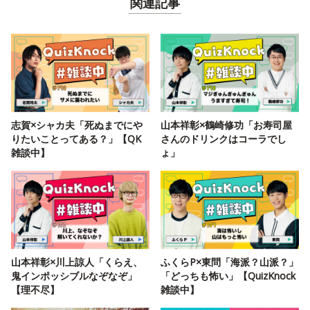
関連記事
志賀×シャカ夫「死ぬまでにや
山本祥彰×鶴崎修功「お寿司屋
りたいことってある？」【QK
さんのドリンクはコーラでし
雑談中】
ょ」
山本祥彰×川上諒人「くらえ、
ふくらP×東問「海派？山派？」
鬼インポッシブルなぞなぞ」
「どっちも怖い」【QuizKnock
【理不尽】
雑談中】