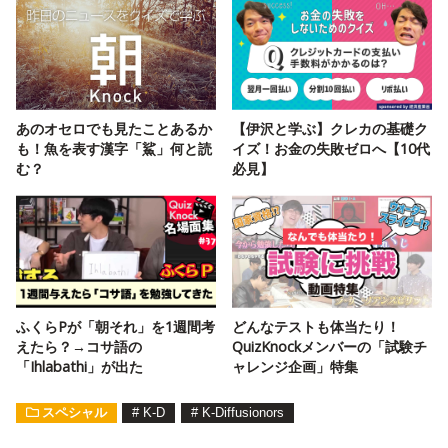
あのオセロでも見たことあるか
【伊沢と学ぶ】クレカの基礎ク
も！魚を表す漢字「鯊」何と読
イズ！お金の失敗ゼロへ【10代
む？
必見】
ふくらPが「朝それ」を1週間考
どんなテストも体当たり！
えたら？→コサ語の
QuizKnockメンバーの「試験チ
「Ihlabathi」が出た
ャレンジ企画」特集
スペシャル
#
K-D
#
K-Diffusionors