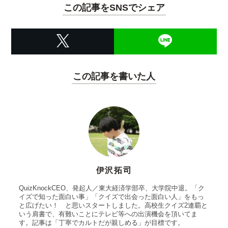
この記事をSNSでシェア
この記事を書いた人
伊沢拓司
QuizKnockCEO、発起人／東大経済学部卒、大学院中退。「ク
イズで知った面白い事」「クイズで出会った面白い人」をもっ
と広げたい！ と思いスタートしました。高校生クイズ2連覇と
いう肩書で、有難いことにテレビ等への出演機会を頂いてま
す。記事は「丁寧でカルトだが親しめる」が目標です。