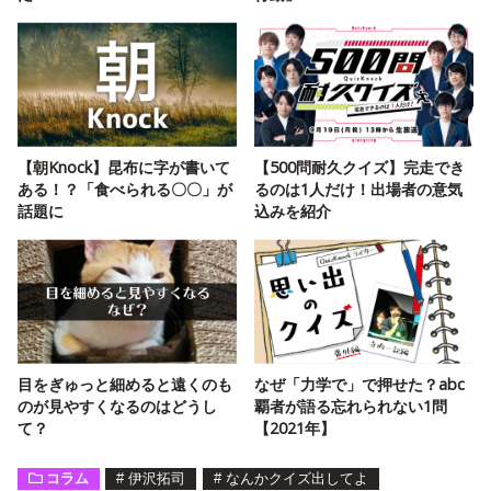
【朝Knock】昆布に字が書いて
【500問耐久クイズ】完走でき
ある！？「食べられる〇〇」が
るのは1人だけ！出場者の意気
話題に
込みを紹介
目をぎゅっと細めると遠くのも
なぜ「力学で」で押せた？abc
のが見やすくなるのはどうし
覇者が語る忘れられない1問
て？
【2021年】
コラム
#
伊沢拓司
#
なんかクイズ出してよ