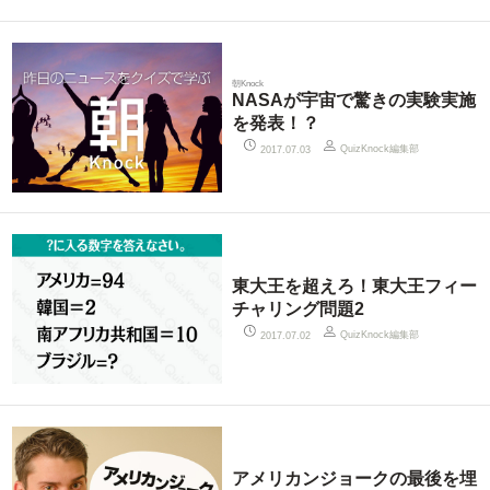
朝Knock
NASAが宇宙で驚きの実験実施
を発表！？
QuizKnock編集部
2017.07.03
東大王を超えろ！東大王フィー
チャリング問題2
QuizKnock編集部
2017.07.02
アメリカンジョークの最後を埋