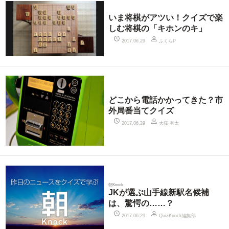
いま将棋がアツい！クイズで楽
しむ将棋の「キホンのキ」
ふくらP
2017.06.29
どこから電話かかってきた？市
外局番当てクイズ
大窪 有太
2017.06.29
朝Knock
JKが選ぶ山手線新駅名候補
は、驚愕の……？
QuizKnock編集部
2017.06.29