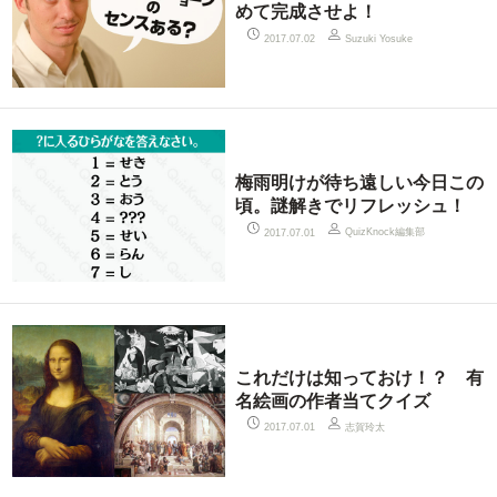
めて完成させよ！
2017.07.02
Suzuki Yosuke
梅雨明けが待ち遠しい今日この
頃。謎解きでリフレッシュ！
QuizKnock編集部
2017.07.01
これだけは知っておけ！？ 有
名絵画の作者当てクイズ
志賀玲太
2017.07.01