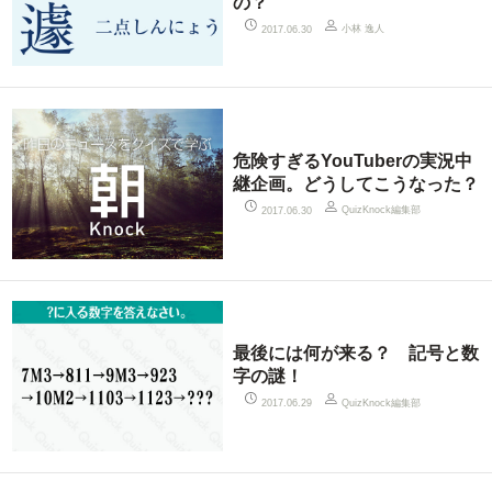
の？
小林 逸人
2017.06.30
危険すぎるYouTuberの実況中
継企画。どうしてこうなった？
QuizKnock編集部
2017.06.30
最後には何が来る？ 記号と数
字の謎！
QuizKnock編集部
2017.06.29