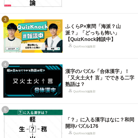
3
ふくらP×東問「海派？山
派？」「どっちも怖い」
【QuizKnock雑談中】
QuizKnock編集部
4
漢字のパズル「合体漢字」！
「又火土火忄言」でできる二字
熟語は？
QuizKnock編集部
5
「？」に入る漢字はなに？和同
開珎パズル176
QuizKnock編集部