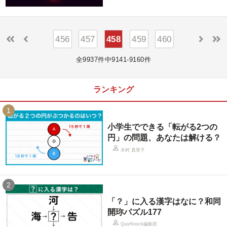
456
457
458
459
460
全9937件中9141-9160件
ランキング
1
小学生でできる「転がる2つの
円」の問題、あなたは解ける？
木村 真実子
2
「？」に入る漢字はなに？和同
開珎パズル177
QuizKnock編集部