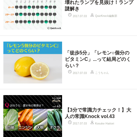
壊れたランプを見抜け！ランプ
謎解き
QuizKnock編集部
2017.07.03
「徒歩5分」「レモン○個分の
ビタミンC」...って結局どのく
らい？
こうちゃん
2017.07.03
【3分で常識力チェック！】大
人の常識Knock vol.43
2017.07.03
Kosuke Hattori