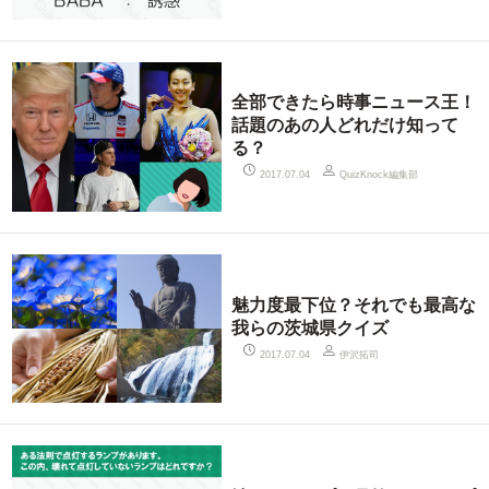
全部できたら時事ニュース王！
話題のあの人どれだけ知って
る？
QuizKnock編集部
2017.07.04
魅力度最下位？それでも最高な
我らの茨城県クイズ
伊沢拓司
2017.07.04