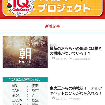
新着記事
朝Knock
最新のおもちゃの缶詰には驚き
の機能がついている！？
QuizKnock編集部
2017.07.05
東大王からの挑戦状！ アルフ
ァベットにひらがなを入れろ！
伊沢拓司
2017.07.04