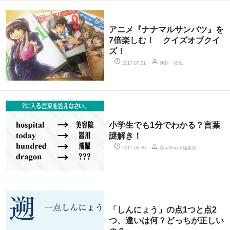
アニメ『ナナマルサンバツ』を
7倍楽しむ！ クイズオブクイ
ズ！
河村・拓哉
2017.07.01
小学生でも1分でわかる？言葉
謎解き！
QuizKnock編集部
2017.06.30
「しんにょう」の点1つと点2
つ、違いは何？どっちが正しい