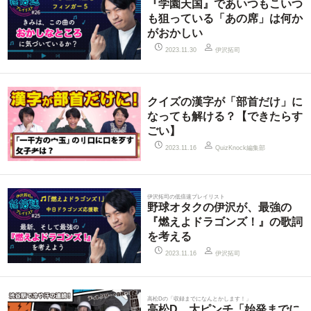
『学園天国』であいつもこいつ
も狙っている「あの席」は何か
がおかしい
伊沢拓司
2023.11.30
クイズの漢字が「部首だけ」に
なっても解ける？【できたらす
ごい】
QuizKnock編集部
2023.11.16
伊沢拓司の低倍速プレイリスト
野球オタクの伊沢が、最強の
『燃えよドラゴンズ！』の歌詞
を考える
伊沢拓司
2023.11.16
高松Dの「収録までになんとかします！」
高松D、大ピンチ「始発までに