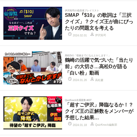
伊沢拓司の低倍速プレイリスト
SMAP『$10』の歌詞は「三択
クイズ」？クイズ王が曲にぴっ
たりの問題文を考える
伊沢拓司
2024.02.01
高松Dの「収録までになんとかします！」
鶴崎の活躍で気づいた「当たり
前」の大切さ…高松Dが語る
「白い粉」動画
高松慶
2024.01.26
QuizKnock名場面集 #107
「超すご伊沢」降臨なるか！？
クイズ王の正解数をメンバーが
予想した結果…
QuizKnock編集部
2024.01.18