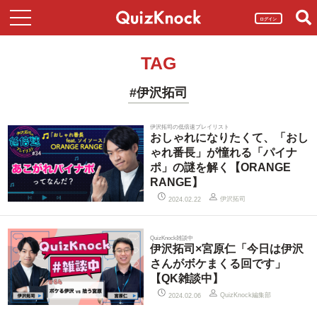
ログイン
TAG
#伊沢拓司
伊沢拓司の低倍速プレイリスト
おしゃれになりたくて、「おし
ゃれ番長」が憧れる「パイナ
ポ」の謎を解く【ORANGE
RANGE】
伊沢拓司
2024.02.22
QuizKnock雑談中
伊沢拓司×宮原仁「今日は伊沢
さんがボケまくる回です」
【QK雑談中】
QuizKnock編集部
2024.02.06