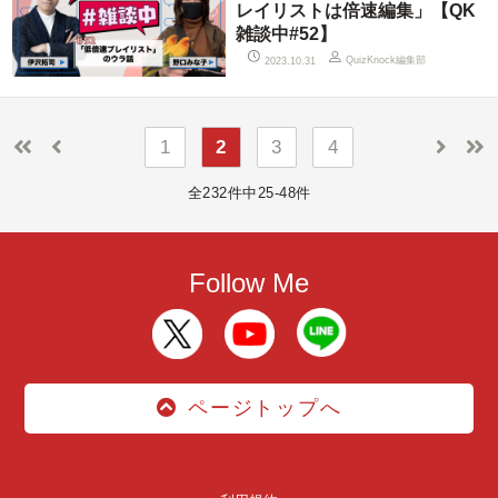
レイリストは倍速編集」【QK
雑談中#52】
QuizKnock編集部
2023.10.31
1
2
3
4
全232件中25-48件
Follow Me
ページトップへ