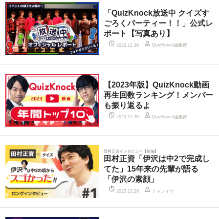
「QuizKnock放送中 クイズす
ごろくパーティー！！」公式レ
ポート【写真あり】
QuizKnock編集部
2023.12.30
【2023年版】QuizKnock動画
再生回数ランキング！メンバー
も振り返るよ
QuizKnock編集部
2023.12.30
田村正資インタビュー【前編】
田村正資「伊沢は中2で完成し
てた」15年来の先輩が語る
「伊沢の素顔」
チャンイケ
2023.12.29