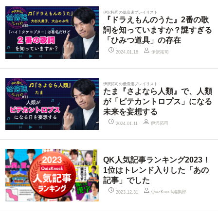
伊沢拓司の低倍速プレイリスト
『ドラえもんのうた』2番の歌
詞を知っていますか？謎すぎる
「ひみつ道具」の存在
伊沢拓司
2024.01.18
伊沢拓司の低倍速プレイリスト
たま『さよなら人類』で、人類
が「ピテカントロプス」になる
未来を妄想する
伊沢拓司
2024.01.11
QK人気記事ランキング2023！
1位はトレンド入りした「あの
記事」でした
QuizKnock編集部
2023.12.31