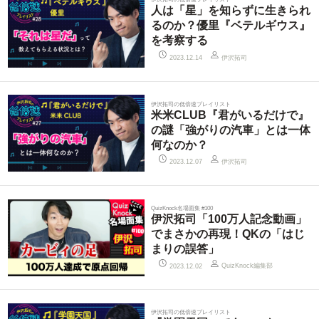
人は「星」を知らずに生きられ
るのか？優里『ベテルギウス』
を考察する
伊沢拓司
2023.12.14
伊沢拓司の低倍速プレイリスト
米米CLUB『君がいるだけで』
の謎「強がりの汽車」とは一体
何なのか？
伊沢拓司
2023.12.07
QuizKnock名場面集 #100
伊沢拓司「100万人記念動画」
でまさかの再現！QKの「はじ
まりの誤答」
QuizKnock編集部
2023.12.02
伊沢拓司の低倍速プレイリスト