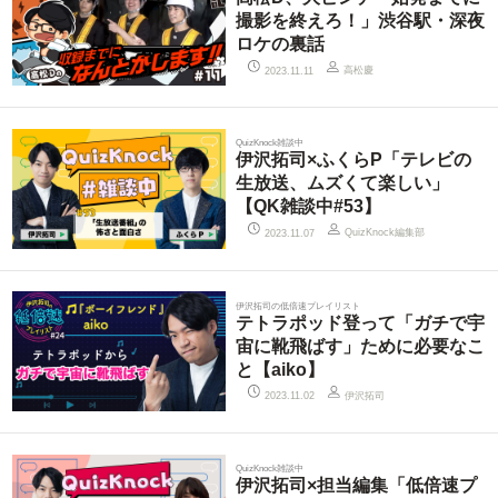
撮影を終えろ！」渋谷駅・深夜
ロケの裏話
高松慶
2023.11.11
QuizKnock雑談中
伊沢拓司×ふくらP「テレビの
生放送、ムズくて楽しい」
【QK雑談中#53】
QuizKnock編集部
2023.11.07
伊沢拓司の低倍速プレイリスト
テトラポッド登って「ガチで宇
宙に靴飛ばす」ために必要なこ
と【aiko】
伊沢拓司
2023.11.02
QuizKnock雑談中
伊沢拓司×担当編集「低倍速プ