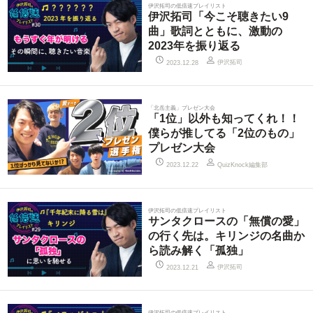
伊沢拓司の低倍速プレイリスト
伊沢拓司「今こそ聴きたい9
曲」歌詞とともに、激動の
2023年を振り返る
伊沢拓司
2023.12.28
「北岳主義」プレゼン大会
「1位」以外も知ってくれ！！
僕らが推してる「2位のもの」
プレゼン大会
QuizKnock編集部
2023.12.22
伊沢拓司の低倍速プレイリスト
サンタクロースの「無償の愛」
の行く先は。キリンジの名曲か
ら読み解く「孤独」
伊沢拓司
2023.12.21
伊沢拓司の低倍速プレイリスト