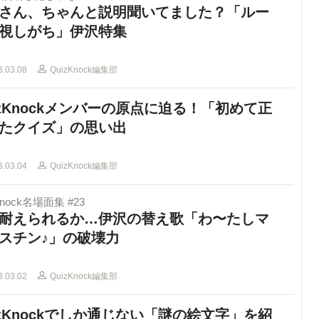
さん、ちゃんと説明聞いてました？「ルー
視しがち」伊沢特集
3.03.08
QuizKnock編集部
izKnockメンバーの原点に迫る！「初めて正
たクイズ」の思い出
3.03.04
QuizKnock編集部
Knock名場面集 #23
耐えられるか…伊沢の替え歌「わ〜たしマ
スチン♪」の破壊力
3.03.02
QuizKnock編集部
izKnockでしか通じない「謎の絵文字」を紹