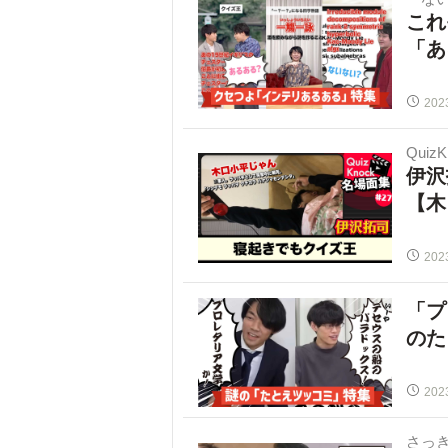
これ
「あ
202
Quiz
伊沢
【木
202
「プ
のた
202
さっ