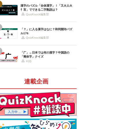
漢字のパズル「合体漢字」！「又火土火
忄言」でできる二字熟語は？
QuizKnock編集部
「？」に入る漢字はなに？和同開珎パズ
ル176
QuizKnock編集部
「广」←日本では何の漢字？中国語の
「簡体字」クイズ
刈谷
連載企画