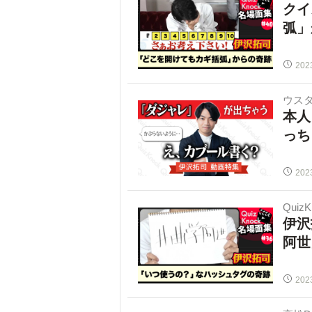
クイ
弧」
202
ウス
本人
っち
202
Quiz
伊沢
阿世
202