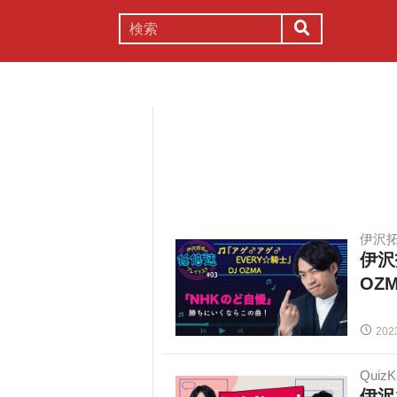
謎解き
コラム
常識
理系
伊沢
伊沢
OZ
202
Quiz
伊沢