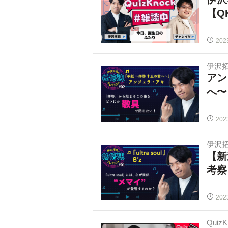
【Q
202
伊沢
アン
へ〜
202
伊沢
【新
考察
202
Quiz