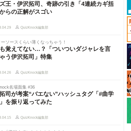
ズ王・伊沢拓司、奇跡の引き「4連続カギ括
からの正解がスゴい
3.04.29
QuizKnock編集部
ターソースくらい薄くなっちゃう！
も覚えてない…？「ついついダジャレを言
ゃう伊沢拓司」特集
3.04.26
QuizKnock編集部
Knock名場面集 #36
拓司が考案“バエない”ハッシュタグ「#曲学
」を振り返ってみた
3.04.15
QuizKnock編集部