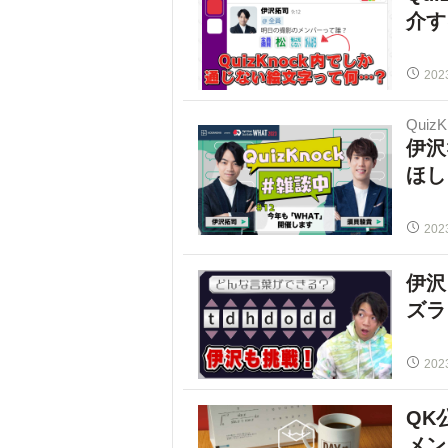
介す
202
Quiz
伊沢
ほし
202
伊沢
ズラ
202
QK
メン