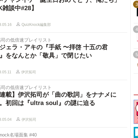
3
K雑談中#28】
3.05.16
QuizKnock編集部
4
拓司の低倍速プレイリスト
ジェラ・アキの『手紙 〜拝啓 十五の君
』をなんとか「敬具」で閉じたい
5
3.05.11
伊沢拓司
拓司の低倍速プレイリスト
連載】伊沢拓司が「曲の歌詞」をナナメに
。初回は『ultra soul』の謎に迫る
3.05.04
伊沢拓司
Knock名場面集 #40