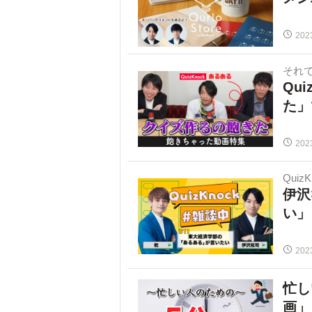
202
それ
Qu
た」
202
Quiz
伊沢
い」
202
忙し
画」