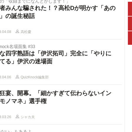
Dの「収録までになんとかします！」
者みんな騙された！？高松Dが明かす「あの
」の誕生秘話
3.04.08
高松慶
Knock名場面集 #33
な四字熟語は「伊沢拓司」完全に「やりに
てる」伊沢の迷場面
3.04.06
QuizKnock編集部
狂宴、開幕。「細かすぎて伝わらないイン
モノマネ」選手権
3.03.26
シャカ夫
いない」もあるよ