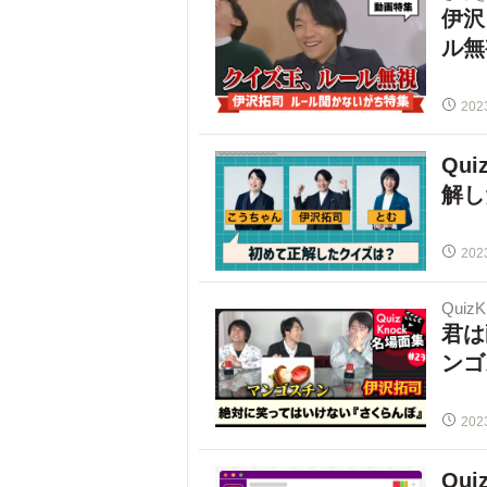
伊沢
ル無
202
Qu
解し
202
Quiz
君は
ンゴ
202
Qu