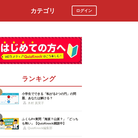
カテゴリ
ログイン
社会
スポーツ
時事ニュース
特集
ランキング
小学生でできる「転がる2つの円」の問
題、あなたは解ける？
木村 真実子
ふくらP×東問「海派？山派？」「どっち
も怖い」【QuizKnock雑談中】
QuizKnock編集部