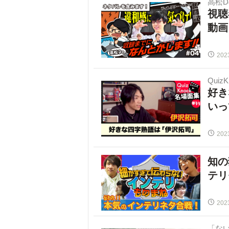
高松
視聴
動画
202
Quiz
好き
いっ
202
知の
テリ
202
「な