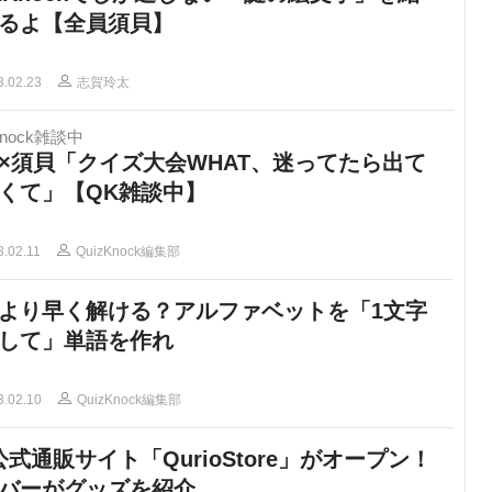
るよ【全員須貝】
3.02.23
志賀玲太
Knock雑談中
×須貝「クイズ大会WHAT、迷ってたら出て
くて」【QK雑談中】
3.02.11
QuizKnock編集部
より早く解ける？アルファベットを「1文字
して」単語を作れ
3.02.10
QuizKnock編集部
公式通販サイト「QurioStore」がオープン！
バーがグッズを紹介