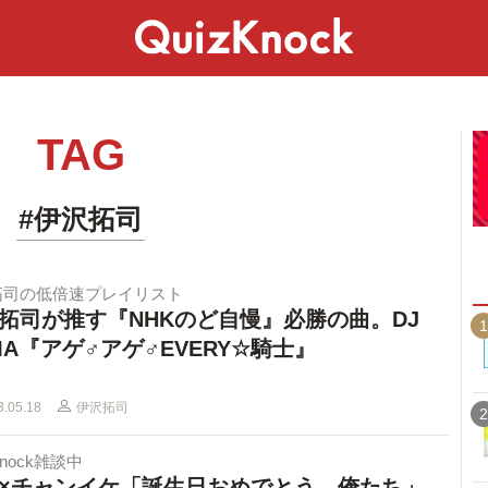
スペシャル
ライフ
ことば
カルチャー
TAG
#伊沢拓司
拓司の低倍速プレイリスト
拓司が推す『NHKのど自慢』必勝の曲。DJ
1
MA『アゲ♂アゲ♂EVERY☆騎士』
3.05.18
伊沢拓司
2
Knock雑談中
×チャンイケ「誕生日おめでとう、俺たち」