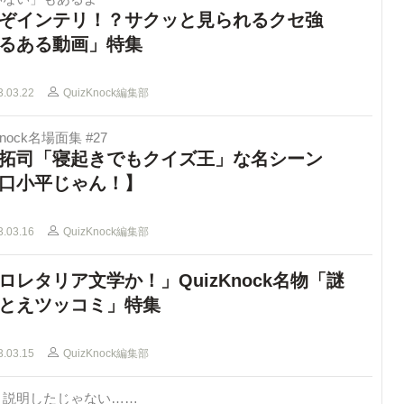
ぞインテリ！？サクッと見られるクセ強
るある動画」特集
3.03.22
QuizKnock編集部
Knock名場面集 #27
拓司「寝起きでもクイズ王」な名シーン
口小平じゃん！】
3.03.16
QuizKnock編集部
ロレタリア文学か！」QuizKnock名物「謎
とえツッコミ」特集
3.03.15
QuizKnock編集部
き説明したじゃない……