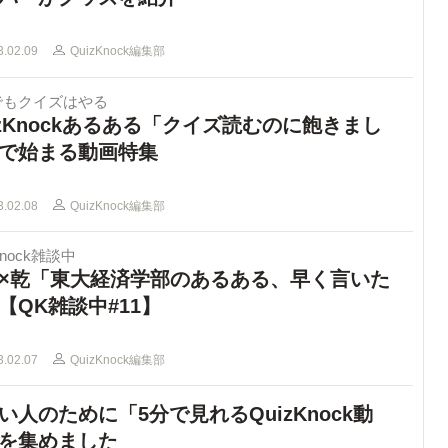
3.02.09
QuizKnock編集部
でもクイズはやる
izKnockあるある「クイズ読むのに飽きまし
で始まる動画特集
3.02.08
QuizKnock編集部
Knock雑談中
×乾「東大経済学部のあるある、早く言いた
【QK雑談中#11】
3.02.07
QuizKnock編集部
い人のために「5分で見れるQuizKnock動
を集めました