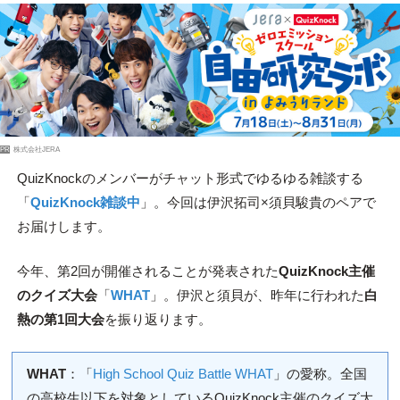
PR
株式会社JERA
QuizKnockのメンバーがチャット形式でゆるゆる雑談する
「
QuizKnock雑談中
」。今回は伊沢拓司×須貝駿貴のペアで
お届けします。
今年、第2回が開催されることが発表された
QuizKnock主催
のクイズ大会
「
WHAT
」。伊沢と須貝が、昨年に行われた
白
熱の第1回大会
を振り返ります。
WHAT
：「
High School Quiz Battle WHAT
」の愛称。全国
の高校生以下を対象としているQuizKnock主催のクイズ大