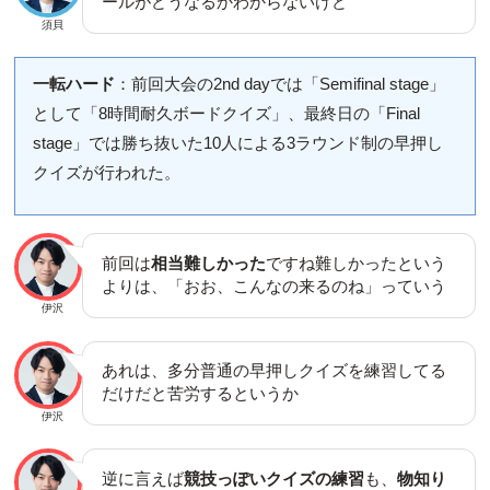
ールがどうなるかわからないけど
須貝
一転ハード
：前回大会の2nd dayでは「Semifinal stage」
として「8時間耐久ボードクイズ」、最終日の「Final
stage」では勝ち抜いた10人による3ラウンド制の早押し
クイズが行われた。
前回は
相当難しかった
ですね難しかったという
よりは、「おお、こんなの来るのね」っていう
伊沢
あれは、多分普通の早押しクイズを練習してる
だけだと苦労するというか
伊沢
逆に言えば
競技っぽいクイズの練習
も、
物知り