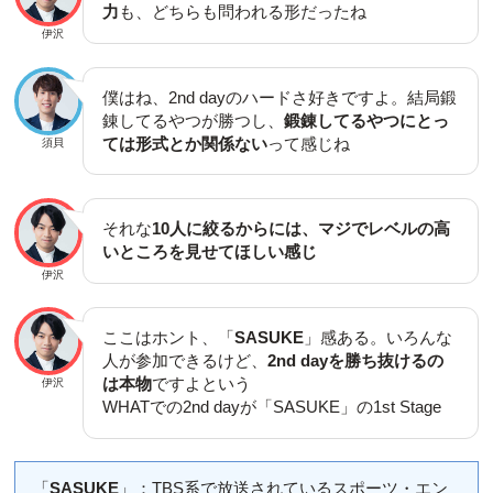
力
も、どちらも問われる形だったね
伊沢
僕はね、2nd dayのハードさ好きですよ。結局鍛
錬してるやつが勝つし、
鍛錬してるやつにとっ
ては形式とか関係ない
って感じね
須貝
それな
10人に絞るからには、マジでレベルの高
いところを見せてほしい感じ
伊沢
ここはホント、「
SASUKE
」感ある。いろんな
人が参加できるけど、
2nd dayを勝ち抜けるの
は本物
ですよという
伊沢
WHATでの2nd dayが「SASUKE」の1st Stage
「
SASUKE
」：TBS系で放送されているスポーツ・エン