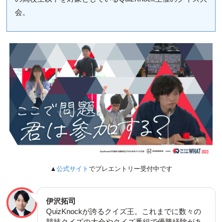
会。
▲
公式サイト
でプレエントリー受付中です
伊沢拓司
QuizKnockが誇るクイズ王。これまでに数々の
競技クイズの大会やクイズ番組で優勝経験があ