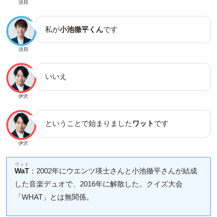
須貝
私が
小池徹平くん
です
須貝
いいえ
伊沢
ということで始まりました
ワット
です
伊沢
ワット
WaT
：2002年にウエンツ瑛士さんと小池徹平さんが結成
した音楽デュオで、2016年に解散した。クイズ大会
「WHAT」とは無関係。