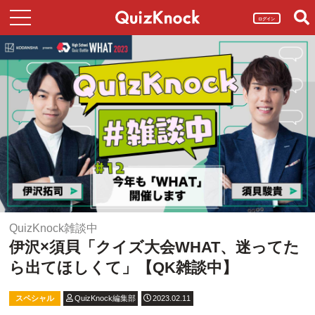
ログイン
QuizKnock雑談中
伊沢×須貝「クイズ大会WHAT、迷ってた
ら出てほしくて」【QK雑談中】
スペシャル
QuizKnock編集部
2023.02.11