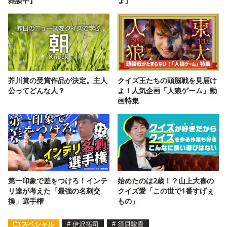
雑談中】
ょ」
芥川賞の受賞作品が決定。主人
クイズ王たちの頭脳戦を見届け
公ってどんな人？
よ！人気企画「人狼ゲーム」動
画特集
第一印象で差をつけろ！インテ
始めたのは2歳！？山上大喜の
リ達が考えた「最強の名刺交
クイズ愛「この世で1番すげぇ
換」選手権
もの」
スペシャル
#
伊沢拓司
#
須貝駿貴