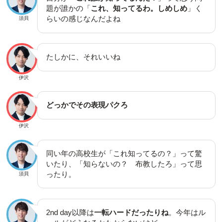
題が誰かの「
これ、知ってるわ。しめしめ
」く
らいの感じなんだよね
須貝
たしかに、それいいね
伊沢
どっかでその表現パクろ
伊沢
同い年の高校生が「これ知ってるの？」って驚
いたり、「知らないの？ 布教したろ」って思
ったり。
須貝
2nd day以降は
一転ハードだったりね
。今年はル