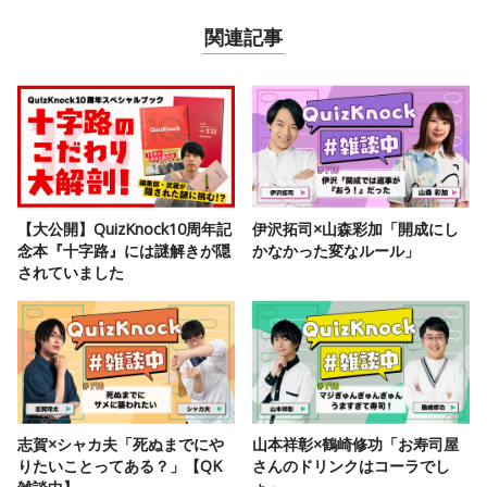
関連記事
【大公開】QuizKnock10周年記
伊沢拓司×山森彩加「開成にし
念本『十字路』には謎解きが隠
かなかった変なルール」
されていました
志賀×シャカ夫「死ぬまでにや
山本祥彰×鶴崎修功「お寿司屋
りたいことってある？」【QK
さんのドリンクはコーラでし