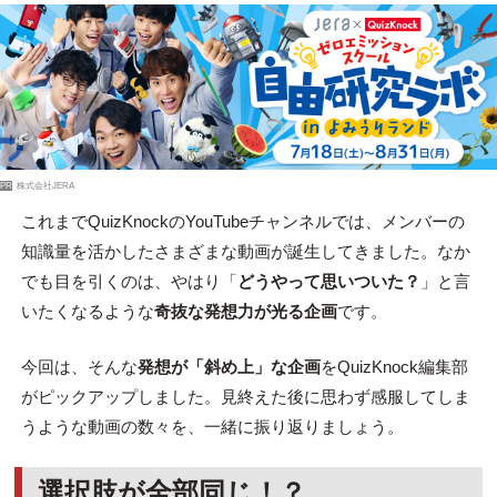
PR
株式会社JERA
これまでQuizKnockのYouTubeチャンネルでは、メンバーの
知識量を活かしたさまざまな動画が誕生してきました。なか
でも目を引くのは、やはり「
どうやって思いついた？
」と言
いたくなるような
奇抜な発想力が光る企画
です。
今回は、そんな
発想が「斜め上」な企画
をQuizKnock編集部
がピックアップしました。見終えた後に思わず感服してしま
うような動画の数々を、一緒に振り返りましょう。
選択肢が全部同じ！？