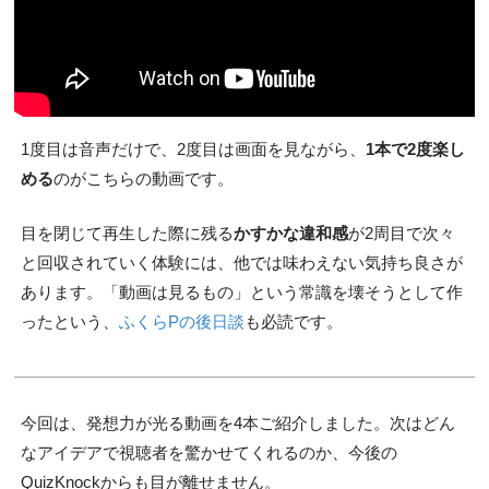
1度目は音声だけで、2度目は画面を見ながら、
1本で2度楽し
める
のがこちらの動画です。
目を閉じて再生した際に残る
かすかな違和感
が2周目で次々
と回収されていく体験には、他では味わえない気持ち良さが
あります。「動画は見るもの」という常識を壊そうとして作
ったという、
ふくらPの後日談
も必読です。
今回は、発想力が光る動画を4本ご紹介しました。次はどん
なアイデアで視聴者を驚かせてくれるのか、今後の
QuizKnockからも目が離せません。