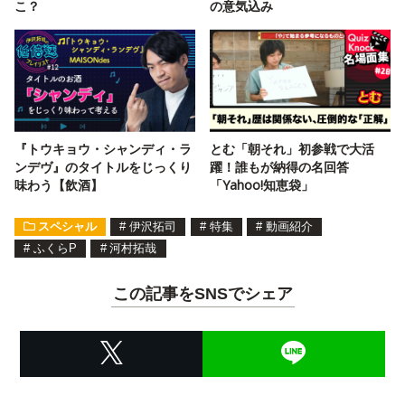
こ？
の意気込み
『トウキョウ・シャンディ・ラ
とむ「朝それ」初参戦で大活
ンデヴ』のタイトルをじっくり
躍！誰もが納得の名回答
味わう【飲酒】
「Yahoo!知恵袋」
スペシャル
#
伊沢拓司
#
特集
#
動画紹介
#
ふくらP
#
河村拓哉
この記事をSNSでシェア