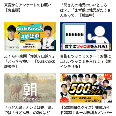
東言からアンケートのお願い
「問さんの地元のいいところ
【㊙️企画】
は？」「まず僕は地元がたくさ
んあって」【雑談中】
ふくらP×東問「海派？山派？」
目指せツッコミスター！お題に
「どっちも怖い」【QuizKnock
正しいツッコミを入れよう【超
雑談中】
インテリ版】
「うどん県」といえば香川県。
【500問耐久クイズ】観戦ガイ
では「うどん県」の2位はど
ド2025！ルール詳細＆メンバー