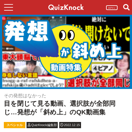
ログイン
その発想はなかった
目を閉じて見る動画、選択肢が全部同
じ…発想が「斜め上」のQK動画集
スペシャル
QuizKnock編集部
2022.12.15