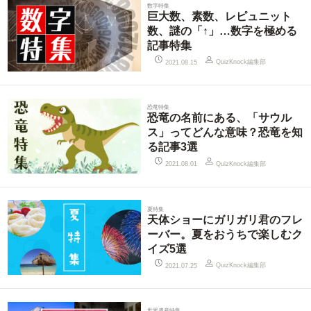
数字特集
巨大数、素数、レピュニット
数、謎の「↑」…数字を極める
記事特集
QuizKnock編集部
2021.08.15
恐竜特集
恐竜の名前にある、「サウル
ス」ってどんな意味？恐竜を知
る記事3選
QuizKnock編集部
2021.08.01
夏特集
天体ショーにガリガリ君のフレ
ーバー。夏をおうちで楽しむク
イズ5選
QuizKnock編集部
2021.07.25
世界遺産特集