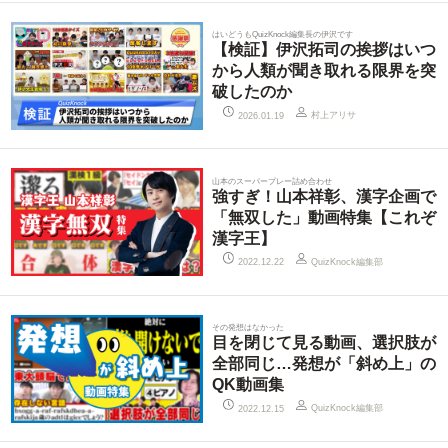
はいどうもQuizKnock編集長の伊沢です
【検証】伊沢拓司の挨拶はいつ
から人類が聞き取れる限界を突
破したのか
村上アリサ
2026.01.19
山本のスーパープレー詰め合わせ
強すぎ！山本祥彰、漢字企画で
「無双した」動画特集【これぞ
漢字王】
QuizKnock編集部
2022.12.22
その発想はなかった
目を閉じて見る動画、選択肢が
全部同じ…発想が「斜め上」の
QK動画集
QuizKnock編集部
2022.12.15