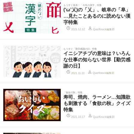
もうすぐ発表！「今年の漢字」特集
(‘ω’乂)の「乂」、岐阜の「阜」
…見たことあるのに読めない漢
字特集
QuizKnock編集部
2021.12.12
もうすぐ「勤労感謝の日」特集
イニシアチブの意味は？いろん
な仕事の知らない世界【勤労感
謝の日】
QuizKnock編集部
2021.11.21
「食欲の秋」特集
寿司、焼肉、ラーメン…知識欲
も刺激する「食欲の秋」クイズ
特集
QuizKnock編集部
2021.10.17