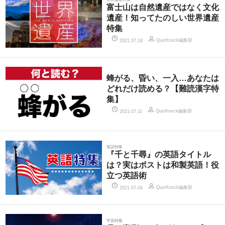
富士山は自然遺産ではなく文化
遺産！知ってたのしい世界遺産
特集
QuizKnock編集部
2021.07.18
蜂がる、昏い、一入…あなたは
どれだけ読める？【難読漢字特
集】
QuizKnock編集部
2021.07.11
英語特集
『千と千尋』の英語タイトル
は？実はポストは和製英語！役
立つ英語術
QuizKnock編集部
2021.07.04
宇宙特集