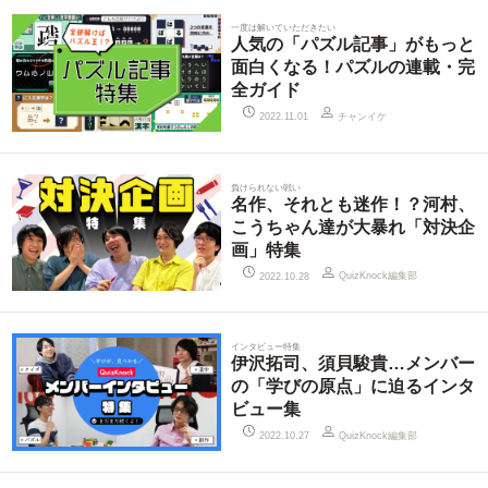
一度は解いていただきたい
人気の「パズル記事」がもっと
面白くなる！パズルの連載・完
全ガイド
チャンイケ
2022.11.01
負けられない戦い
名作、それとも迷作！？河村、
こうちゃん達が大暴れ「対決企
画」特集
QuizKnock編集部
2022.10.28
インタビュー特集
伊沢拓司、須貝駿貴…メンバー
の「学びの原点」に迫るインタ
ビュー集
QuizKnock編集部
2022.10.27