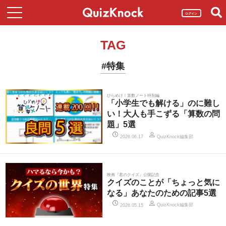
ログイン
TAG
#特集
ひらめけ！算数ノート特別編
「小学生でも解ける」のに難し
い！大人も手こずる「算数の問
題」5選
QuizKnock編集部
2026.06.17
映画『君のクイズ』公開記念
クイズのことが「ちょっと気に
なる」あなたのための記事5選
QuizKnock編集部
2026.05.15