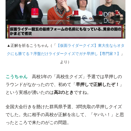
▲正解を祈るこうちゃん（「
【仮面ライダークイズ】東大生ならオタ
クにも勝てる？序盤だけライダークイズでガチ早押し【専門家？】
」
より）
こうちゃん
高校1年の「高校生クイズ」予選では早押しの
ラウンドがなかったので、初めて「
早押しで正解したぞ！
」
という実感が湧いたのは
高2のとき
ですね。
全国大会行きを懸けた群馬県予選、3問先取の早押しクイズ
でした。先に相手の高校が正解を出して、「ヤバい！」と思
ったところで来たのがこの問題。