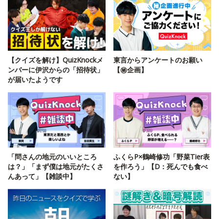
【クイズを解け】QuizKnockメ
東言からアンケートのお願い
ンバーに伊沢からの「招待状」
【㊙️企画】
が届いたようです
「問さんの地元のいいところ
ふくらP×鶴崎修功「野菜Tier表
は？」「まず僕は地元がたくさ
を作ろう」【D：死んでも食べ
んあって」【雑談中】
ない】