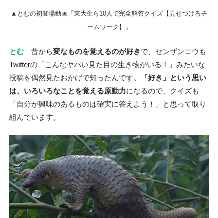
▲とむの初登場動画「東大生ら10人で完全解答クイズ【見せつけろチ
ームワーク】」
とむ
昔から
変なものを覚えるのが好き
で、センザンコウも
Twitterの「こんなヤバい見た目の生き物がいる！」みたいな
投稿を偶然見たおかげで知ったんです。
「好き」という思い
は、いろいろなことを覚える原動力
になるので、クイズも
「自分が興味のあるものは確実に答えよう！」と思って取り
組んでいます。