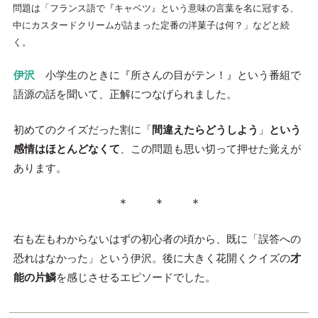
問題は「フランス語で『キャベツ』という意味の言葉を名に冠する、
中にカスタードクリームが詰まった定番の洋菓子は何？」などと続
く。
伊沢
小学生のときに『所さんの目がテン！』という番組で
語源の話を聞いて、正解につなげられました。
初めてのクイズだった割に「
間違えたらどうしよう
」
という
感情はほとんどなくて
、この問題も思い切って押せた覚えが
あります。
＊ ＊ ＊
右も左もわからないはずの初心者の頃から、既に「誤答への
恐れはなかった」という伊沢。後に大きく花開くクイズの
才
能の片鱗
を感じさせるエピソードでした。