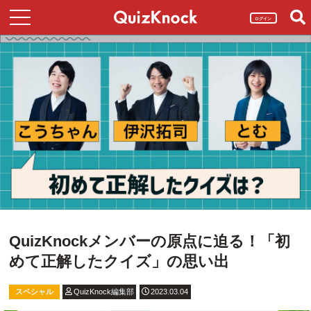
ログイン
QuizKnockメンバーの原点に迫る！「初
めて正解したクイズ」の思い出
スペシャル
QuizKnock編集部
2023.03.04