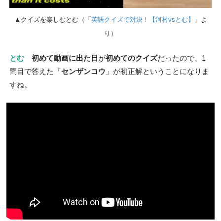
▲クイズを楽しむとむ（「
英語クイズで対決！【河村vsとむ】
」よ
り）
とむ
初めて動画に出た日
が
初めてのクイズ
だったので、1
問目で答えた「
センザンコウ
」が初正解ということになりま
すね。