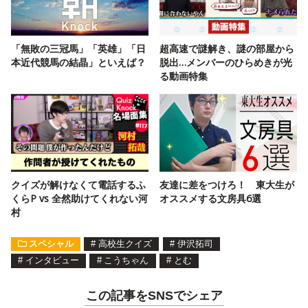
「無敗の三冠馬」「英雄」「日
超高速で謎解き、謎の部屋から
本近代競馬の結晶」といえば？
脱出…メンバーのひらめきが光
る動画特集
クイズが解けなくて電話するふ
友達に差をつけろ！ 東大生が
くらP vs 全然助けてくれない河
オススメする文房具6選
村
スペシャル
#
高校生クイズ
#
伊沢拓司
#
インタビュー
#
こうちゃん
#
とむ
この記事をSNSでシェア