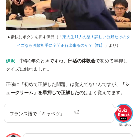
▲豪快にボタンを押す伊沢（「
東大生11人の壁！詳しい分野だけのク
イズなら強敵相手に全問正解出来るのか？【#1】
」より）
伊沢
中学1年のときですね、
部活の体験会
で初めて早押し
クイズに触れました。
正確に「初めて正解した問題」は覚えてないんですが、
「シ
ュークリーム」を早押しで正解した
のはよく覚えてます。
※2
フランス語で「キャベツ」……
問い読み