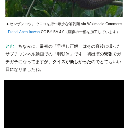
▲センザンコウ。ウロコを持つ希少な哺乳類 via Wikimedia Commons
Frendi Apen Irawan
CC BY-SA 4.0（画像の一部を加工しています）
とむ
ちなみに、最初の「早押し正解」はその直後に撮った
サブチャンネル動画での「明朝体」です。初出演の緊張でガ
チガチになってますが、
クイズが楽しかった
のでとてもいい
日になりましたね。