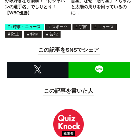
野球好きなら楽勝？「侍ジャパ
惑星、なぜ「惑う星」？ちゃん
ンの選手名」でしりとり！
と太陽の周りを回っているの
【WBC優勝】
に…
時事・ニュース
#
スポーツ
#
宇宙
#
ニュース
#
陸上
#
科学
#
芸能
この記事をSNSでシェア
この記事を書いた人