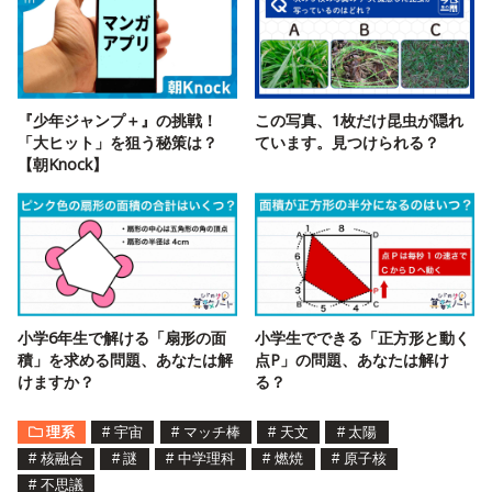
『少年ジャンプ＋』の挑戦！
この写真、1枚だけ昆虫が隠れ
「大ヒット」を狙う秘策は？
ています。見つけられる？
【朝Knock】
小学6年生で解ける「扇形の面
小学生でできる「正方形と動く
積」を求める問題、あなたは解
点P」の問題、あなたは解け
けますか？
る？
理系
#
宇宙
#
マッチ棒
#
天文
#
太陽
#
核融合
#
謎
#
中学理科
#
燃焼
#
原子核
#
不思議