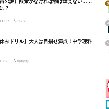
宙の謎】酸素がなければ物は燃えない……
3
は？
8.12.16
コジマ
4
休みドリル】大人は目指せ満点！中学理科
5
8.08.23
山本祥彰