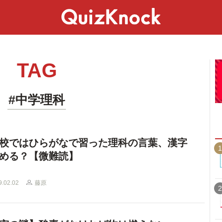
スペシャル
ライフ
ことば
カルチャー
TAG
#中学理科
校ではひらがなで習った理科の言葉、漢字
1
める？【微難読】
9.02.02
藤原
2