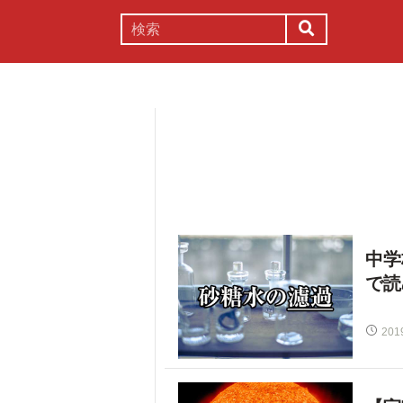
謎解き
コラム
常識
理系
中学
で読
201