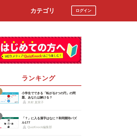
カテゴリ
ログイン
社会
スポーツ
時事ニュース
特集
ランキング
小学生でできる「転がる2つの円」の問
題、あなたは解ける？
木村 真実子
「？」に入る漢字はなに？和同開珎パズ
ル177
QuizKnock編集部