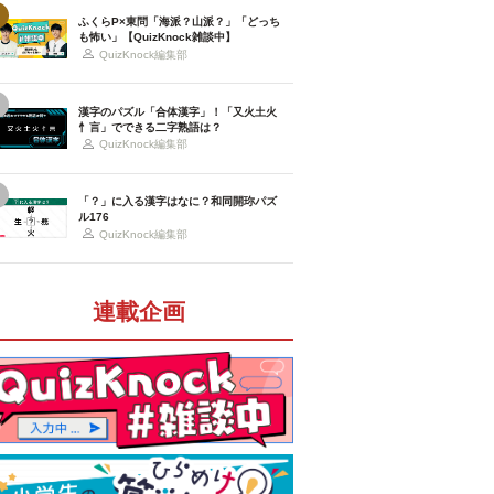
ふくらP×東問「海派？山派？」「どっち
も怖い」【QuizKnock雑談中】
QuizKnock編集部
漢字のパズル「合体漢字」！「又火土火
忄言」でできる二字熟語は？
QuizKnock編集部
「？」に入る漢字はなに？和同開珎パズ
ル176
QuizKnock編集部
連載企画