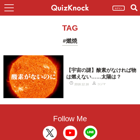
ログイン
TAG
#燃焼
【宇宙の謎】酸素がなければ物
は燃えない……太陽は？
コジマ
2018.12.16
Follow Me