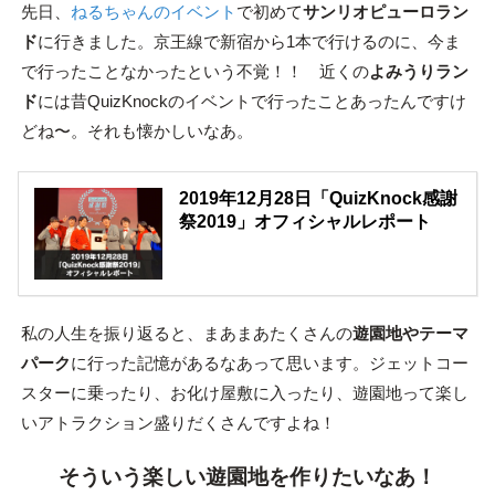
先日、
ねるちゃんのイベント
で初めて
サンリオピューロラン
ド
に行きました。京王線で新宿から1本で行けるのに、今ま
で行ったことなかったという不覚！！ 近くの
よみうりラン
ド
には昔QuizKnockのイベントで行ったことあったんですけ
どね〜。それも懐かしいなあ。
2019年12月28日「QuizKnock感謝
祭2019」オフィシャルレポート
私の人生を振り返ると、まあまあたくさんの
遊園地やテーマ
パーク
に行った記憶があるなあって思います。ジェットコー
スターに乗ったり、お化け屋敷に入ったり、遊園地って楽し
いアトラクション盛りだくさんですよね！
そういう楽しい遊園地を作りたいなあ！