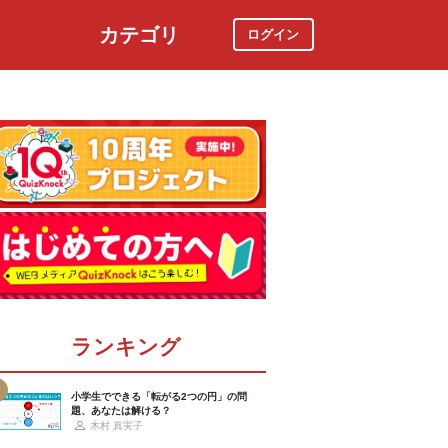
カテゴリ
ログイン
社会
スポーツ
時事ニュース
特集
ランキング
小学生でできる「転がる2つの円」の問
題、あなたは解ける？
木村 真実子