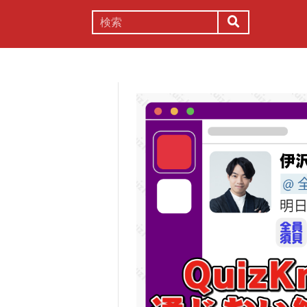
謎解き
コラム
常識
理系