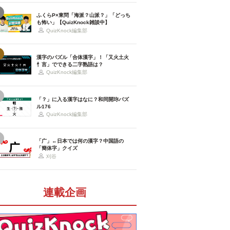
ふくらP×東問「海派？山派？」「どっち
も怖い」【QuizKnock雑談中】
QuizKnock編集部
漢字のパズル「合体漢字」！「又火土火
忄言」でできる二字熟語は？
QuizKnock編集部
「？」に入る漢字はなに？和同開珎パズ
ル176
QuizKnock編集部
「广」←日本では何の漢字？中国語の
「簡体字」クイズ
刈谷
連載企画