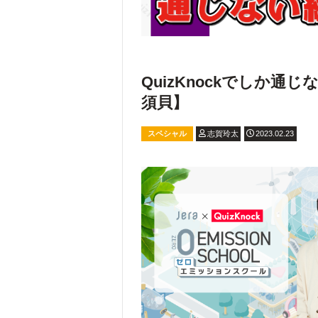
QuizKnockでしか
須貝】
スペシャル
志賀玲太
2023.02.23