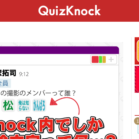
スペシャル
ライフ
ことば
カルチャー
1