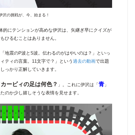
伊沢の挑戦が、今、始まる！
全体的にテンションが高めな伊沢は、矢継ぎ早にクイズが
でもひるむことはありません。
「地震のP波とS波。伝わるのがはやいのは？」といっ
ィティの言葉。11文字で？」という
過去の動画
で出題
くしっかり正解していきます。
カービィの足は何色？
青
「
」。これに伊沢は「
」
したのか少し嬉しそうな表情を見せます。