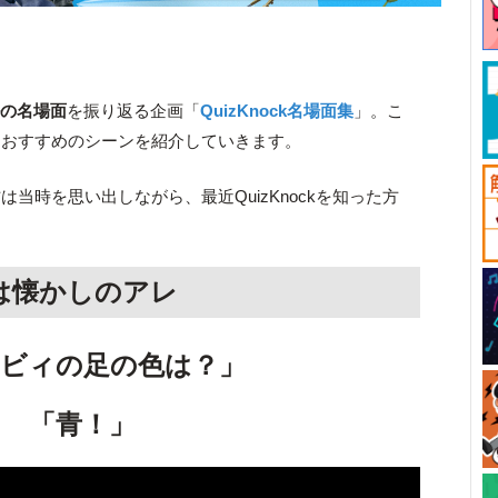
ルの名場面
を振り返る企画「
QuizKnock名場面集
」。こ
、おすすめのシーンを紹介していきます。
当時を思い出しながら、最近QuizKnockを知った方
。
は懐かしのアレ
ービィの足の色は？」
「青！」