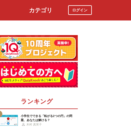
カテゴリ
ログイン
社会
スポーツ
時事ニュース
特集
ランキング
小学生でできる「転がる2つの円」の問
題、あなたは解ける？
木村 真実子