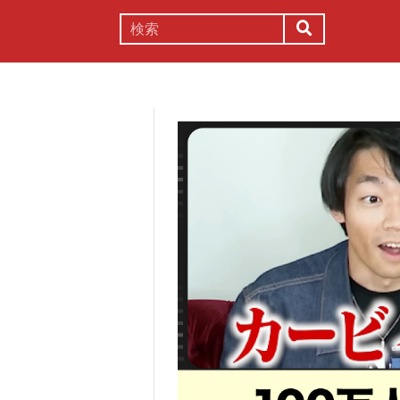
謎解き
コラム
常識
理系