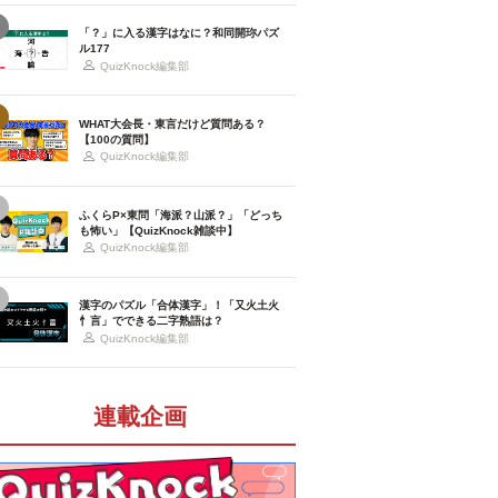
「？」に入る漢字はなに？和同開珎パズ
ル177
QuizKnock編集部
WHAT大会長・東言だけど質問ある？
【100の質問】
QuizKnock編集部
ふくらP×東問「海派？山派？」「どっち
も怖い」【QuizKnock雑談中】
QuizKnock編集部
漢字のパズル「合体漢字」！「又火土火
忄言」でできる二字熟語は？
QuizKnock編集部
連載企画