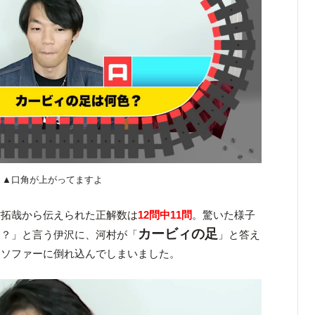
▲口角が上がってますよ
村拓哉から伝えられた正解数は
12問中11問
。驚いた様子
カービィの足
た？」と言う伊沢に、河村が「
」と答え
らソファーに倒れ込んでしまいました。