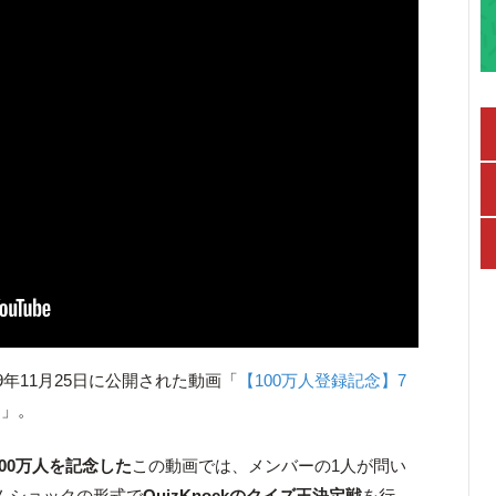
9年11月25日に公開された動画「
【100万人登録記念】7
！
」。
数100万人を記念した
この動画では、メンバーの1人が問い
ムショックの形式で
QuizKnockのクイズ王決定戦
を行