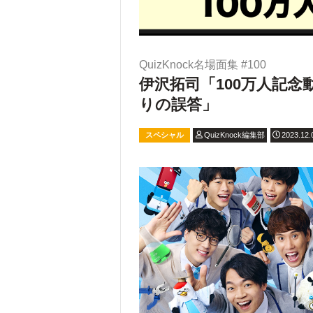
QuizKnock名場面集 #100
伊沢拓司「100万人記
りの誤答」
スペシャル
QuizKnock編集部
2023.12.