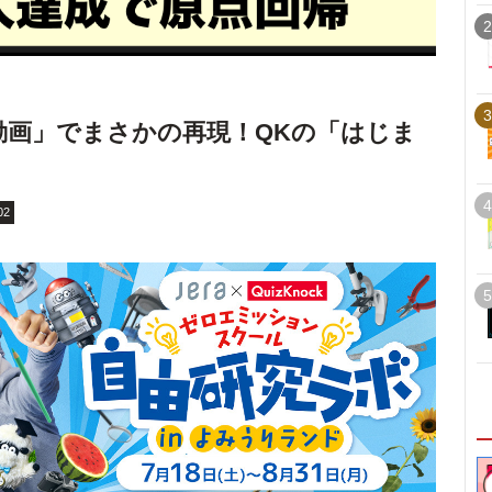
2
3
念動画」でまさかの再現！QKの「はじま
4
02
5