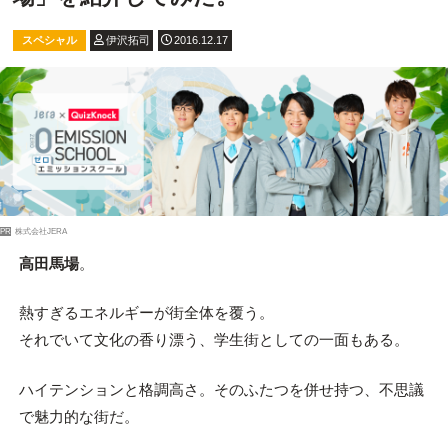
スペシャル
伊沢拓司
2016.12.17
PR
株式会社JERA
高田馬場
。
熱すぎるエネルギーが街全体を覆う。
それでいて文化の香り漂う、学生街としての一面もある。
ハイテンションと格調高さ。そのふたつを併せ持つ、不思議
で魅力的な街だ。