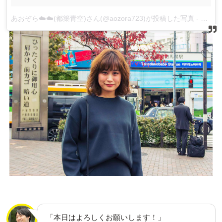
あおぞら☁️☁️(都築青空)さん(@aozora723)が投稿した写真
-
2016 
「本日はよろしくお願いします！」