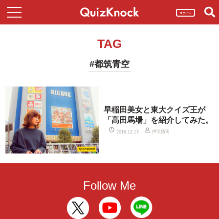
ログイン
TAG
#都筑青空
早稲田美女と東大クイズ王が
「高田馬場」を紹介してみた。
伊沢拓司
2016.12.17
Follow Me