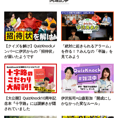
【クイズを解け】QuizKnockメ
「絶対に起きられるアラーム」
ンバーに伊沢からの「招待状」
を作る！？みんなの「卒論」を
が届いたようです
見てみよう
【大公開】QuizKnock10周年記
伊沢拓司×山森彩加「開成にし
念本『十字路』には謎解きが隠
かなかった変なルール」
されていました