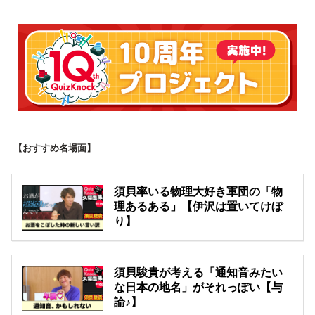
【おすすめ名場面】
須貝率いる物理大好き軍団の「物
理あるある」【伊沢は置いてけぼ
り】
須貝駿貴が考える「通知音みたい
な日本の地名」がそれっぽい【与
論♪】