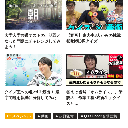
大学入学共通テストの、話題と
【動画】東大生3人からの挑戦
なった問題にチャレンジしてみ
状!戦術3択クイズ
よう！
クイズ王への道vol.2 頻出！ 漢
答えは当然「オムライス」。伝
字問題を執拗に分析してみた
説の「作業工程×逆再生」クイ
ズとは
スペシャル
#
動画
#
須貝駿貴
#
QuizKnock名場面集