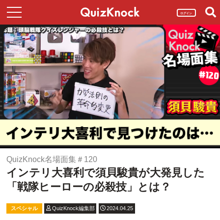
ログイン
QuizKnock名場面集＃120
インテリ大喜利で須貝駿貴が大発見した
「戦隊ヒーローの必殺技」とは？
スペシャル
QuizKnock編集部
2024.04.25