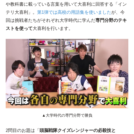
や教科書に載っている言葉を用いて大喜利に回答する「イン
テリ大喜利」。
第1弾では高校の用語集を使いました
が、今
回は挑戦者たちがそれぞれ大学時代に学んだ
専門分野のテキ
ストを使って
大喜利を行います。
▲大学時代の専門分野で勝負
2問目のお題は「
頭脳戦隊クイズレンジャーの必殺技と