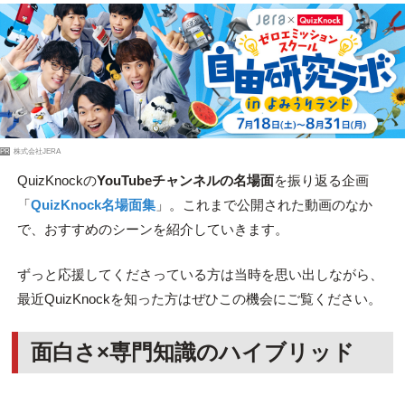
PR
株式会社JERA
QuizKnockの
YouTubeチャンネルの名場面
を振り返る企画
「
QuizKnock名場面集
」。これまで公開された動画のなか
で、おすすめのシーンを紹介していきます。
ずっと応援してくださっている方は当時を思い出しながら、
最近QuizKnockを知った方はぜひこの機会にご覧ください。
面白さ×専門知識のハイブリッド