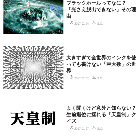
ブラックホールってなに？
「光さえ脱出できない」その理
由
2017.02.24
S.O.
大きすぎて全世界のインクを使
っても書けない「巨大数」の世
界
2017.02.02
S.O.
よく聞くけど意外と知らない？
生前退位に揺れる「天皇制」ク
イズ
2017.01.27
S.O.