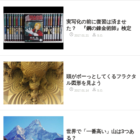
実写化の前に復習は済ませ
た？ 『鋼の錬金術師』検定
2017.01.21
S.O.
頭がボーっとしてくるフラクタ
ル図形を見よう
2017.01.14
S.O.
世界で「一番高い」山は3つあ
る？