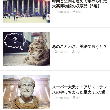
時間と空間を超えて集められた
大英博物館の収蔵品【5選】
2016.11.06
S.O.
あのことわざ、英語で言うと？
2016.11.02
S.O.
スーパー大天才・アリストテレ
スのやっちまった重大ミス5選
2016.10.31
S.O.