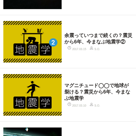
余震っていつまで続くの？震災
から6年、今まなぶ地震学②
2017.03.15
S.O.
マグニチュード◯◯で地球が
裂ける？震災から6年、今まな
ぶ地震学
2017.03.10
S.O.