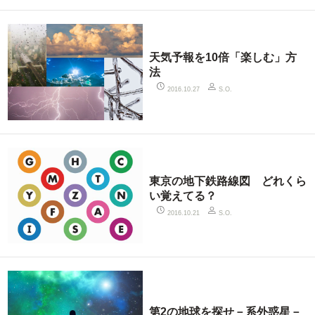
天気予報を10倍「楽しむ」方
法
2016.10.27
S.O.
東京の地下鉄路線図 どれくら
い覚えてる？
2016.10.21
S.O.
第2の地球を探せ－系外惑星－