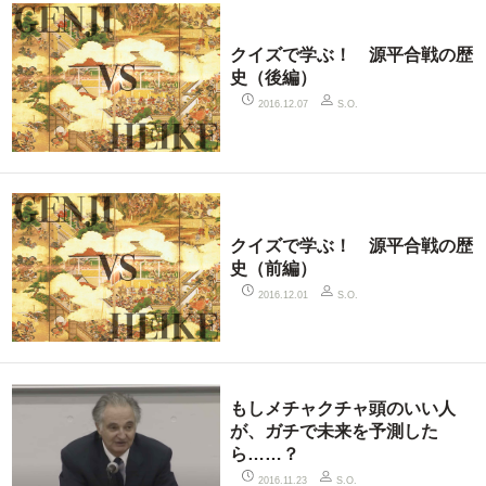
クイズで学ぶ！ 源平合戦の歴
史（後編）
2016.12.07
S.O.
クイズで学ぶ！ 源平合戦の歴
史（前編）
2016.12.01
S.O.
もしメチャクチャ頭のいい人
が、ガチで未来を予測した
ら……？
2016.11.23
S.O.