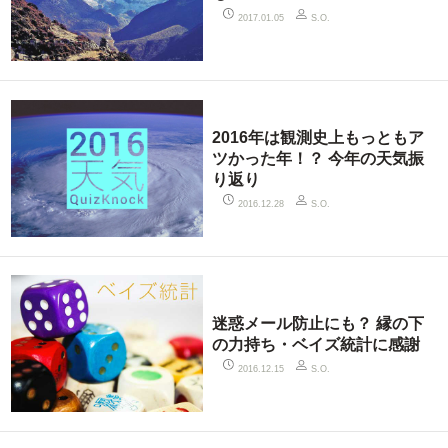
2017.01.05
S.O.
2016年は観測史上もっともア
ツかった年！？ 今年の天気振
り返り
2016.12.28
S.O.
迷惑メール防止にも？ 縁の下
の力持ち・ベイズ統計に感謝
2016.12.15
S.O.