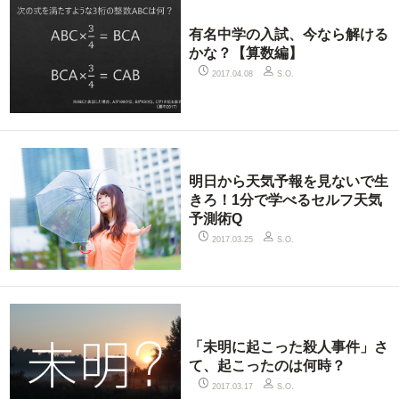
有名中学の入試、今なら解ける
かな？【算数編】
2017.04.08
S.O.
明日から天気予報を見ないで生
きろ！1分で学べるセルフ天気
予測術Q
2017.03.25
S.O.
「未明に起こった殺人事件」さ
て、起こったのは何時？
2017.03.17
S.O.